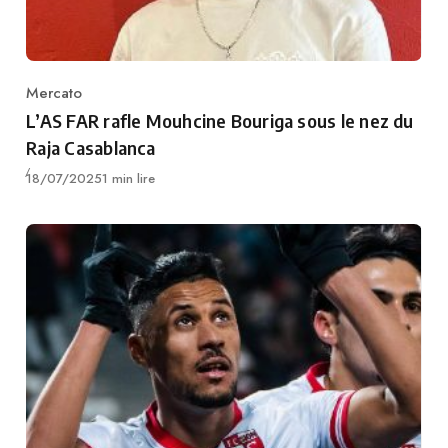
Mercato
Category
L’AS FAR rafle Mouhcine Bouriga sous le nez du
Raja Casablanca
Publié
18/07/2025
1 min lire