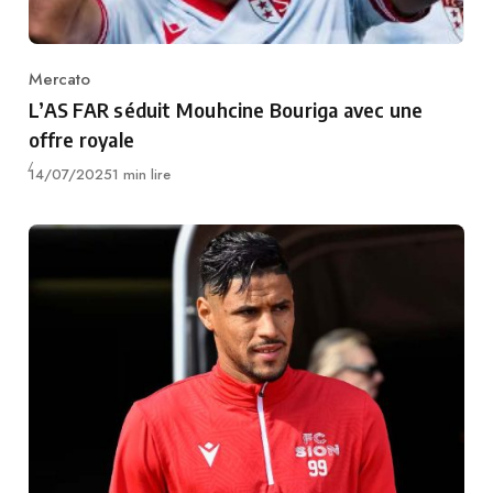
Mercato
Category
L’AS FAR séduit Mouhcine Bouriga avec une
offre royale
Publié
14/07/2025
1 min lire