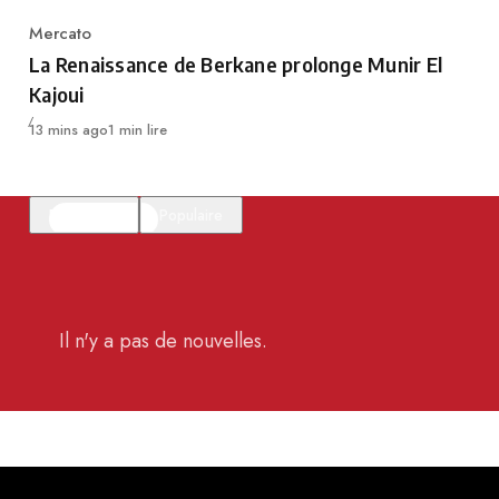
Mercato
Category
La Renaissance de Berkane prolonge Munir El
Kajoui
Publié
13 mins ago
1 min lire
En vedette
Populaire
Il n'y a pas de nouvelles.