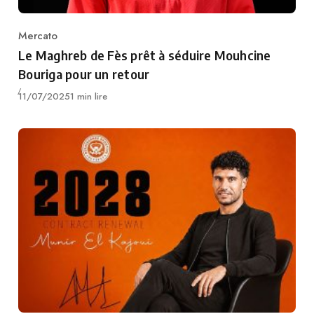
Mercato
Category
Le Maghreb de Fès prêt à séduire Mouhcine
Bouriga pour un retour
Publié
11/07/2025
1 min lire