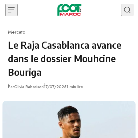
Skip to content
Mercato
Category
Le Raja Casablanca avance
dans le dossier Mouhcine
Bouriga
Publié
Par
Olivia Rabarison
17/07/2025
1 min lire