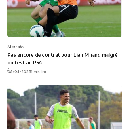
Mercato
Category
Pas encore de contrat pour Lian Mhand malgré
un test au PSG
Publié
05/04/2025
1 min lire