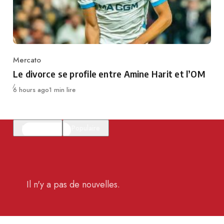
Mercato
Category
Le divorce se profile entre Amine Harit et l’OM
Publié
6 hours ago
1 min lire
En vedette
Populaire
Il n'y a pas de nouvelles.