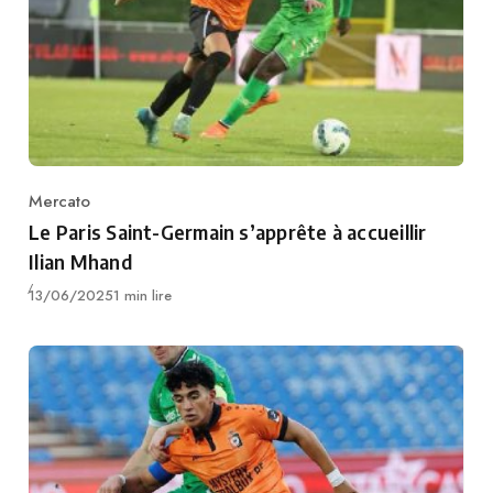
Mercato
Category
Le Paris Saint-Germain s’apprête à accueillir
Ilian Mhand
Publié
13/06/2025
1 min lire