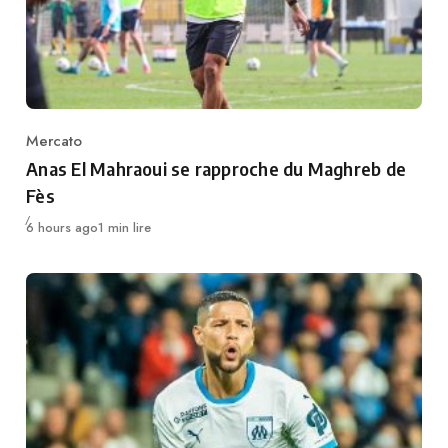
Mercato
Category
Anas El Mahraoui se rapproche du Maghreb de
Fès
Publié
6 hours ago
1 min lire