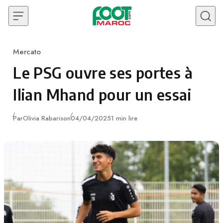
Skip to content
Mercato
Category
Le PSG ouvre ses portes à
Ilian Mhand pour un essai
Publié
Par
Olivia Rabarison
04/04/2025
1 min lire