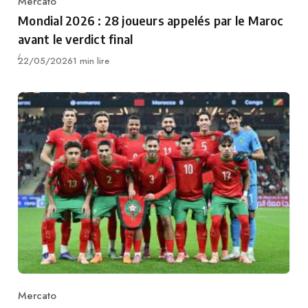
Mercato
Category
Mondial 2026 : 28 joueurs appelés par le Maroc
avant le verdict final
Publié
22/05/2026
1 min lire
Mercato
Category