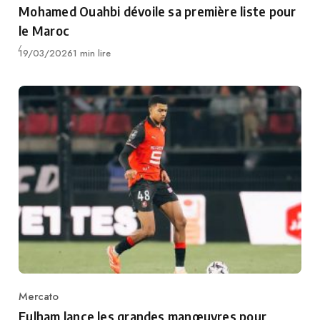
Mohamed Ouahbi dévoile sa première liste pour
le Maroc
Publié
19/03/2026
1 min lire
Mercato
Category
Fulham lance les grandes manœuvres pour