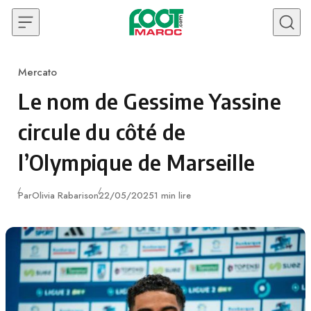
Skip to content
Mercato
Category
Le nom de Gessime Yassine
circule du côté de
l’Olympique de Marseille
Publié
Par
Olivia Rabarison
22/05/2025
1 min lire