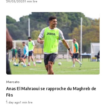
Publié
29/03/2025
1 min lire
Mercato
Category
Anas El Mahraoui se rapproche du Maghreb de
Fès
Publié
1 day ago
1 min lire