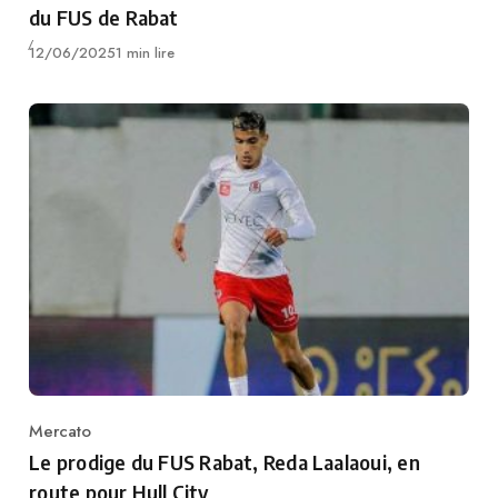
du FUS de Rabat
Publié
12/06/2025
1 min lire
Mercato
Category
Le prodige du FUS Rabat, Reda Laalaoui, en
route pour Hull City