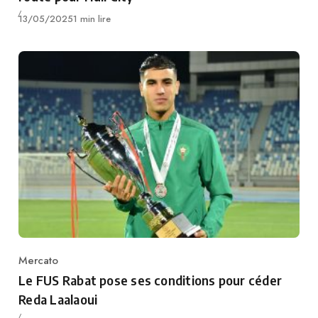
Publié
13/05/2025
1 min lire
Mercato
Category
Le FUS Rabat pose ses conditions pour céder
Reda Laalaoui