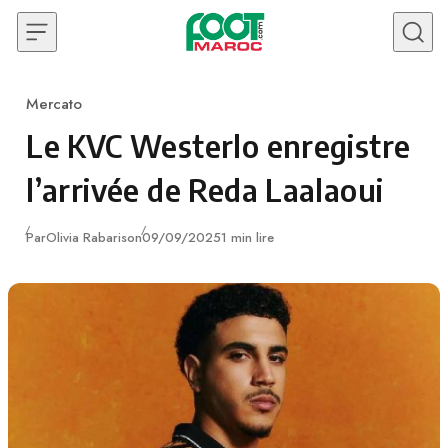
Skip to content
Mercato
Category
Le KVC Westerlo enregistre
l’arrivée de Reda Laalaoui
Publié
Par
Olivia Rabarison
09/09/2025
1 min lire