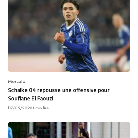
Mercato
Category
Schalke 04 repousse une offensive pour
Soufiane El Faouzi
Publié
07/05/2026
1 min lire