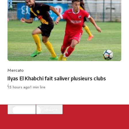
Mercato
Category
Ilyas El Khabchi fait saliver plusieurs clubs
Publié
15 hours ago
1 min lire
En vedette
Populaire