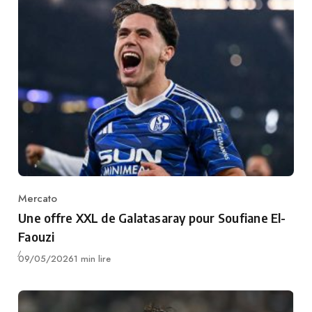
Mercato
Category
Une offre XXL de Galatasaray pour Soufiane El-
Faouzi
Publié
09/05/2026
1 min lire