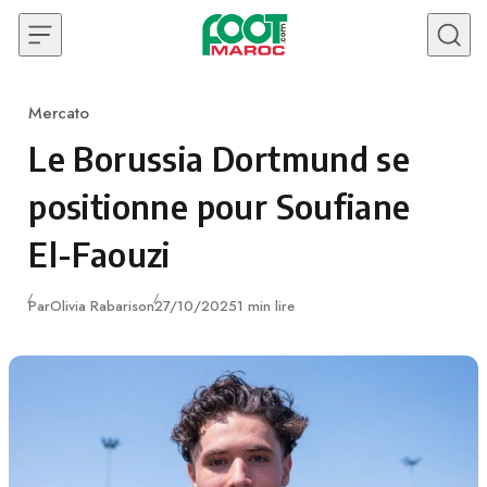
Skip to content
Mercato
Category
Le Borussia Dortmund se
positionne pour Soufiane
El-Faouzi
Publié
Par
Olivia Rabarison
27/10/2025
1 min lire