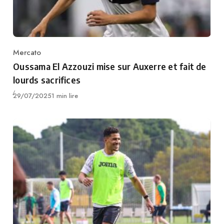
Mercato
Category
Oussama El Azzouzi mise sur Auxerre et fait de
lourds sacrifices
Publié
29/07/2025
1 min lire