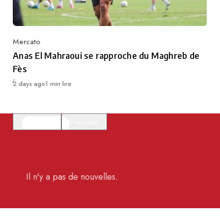
Mercato
Category
Anas El Mahraoui se rapproche du Maghreb de
Fès
Publié
2 days ago
1 min lire
En vedette
Populaire
Il n'y a pas de nouvelles.