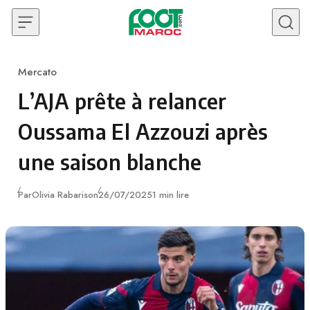
Skip to content
Mercato
Category
L’AJA prête à relancer
Oussama El Azzouzi après
une saison blanche
Publié
Par
Olivia Rabarison
26/07/2025
1 min lire