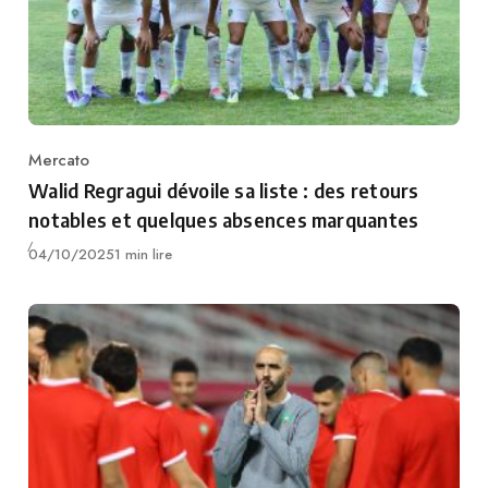
Mercato
Category
Walid Regragui dévoile sa liste : des retours
notables et quelques absences marquantes
Publié
04/10/2025
1 min lire