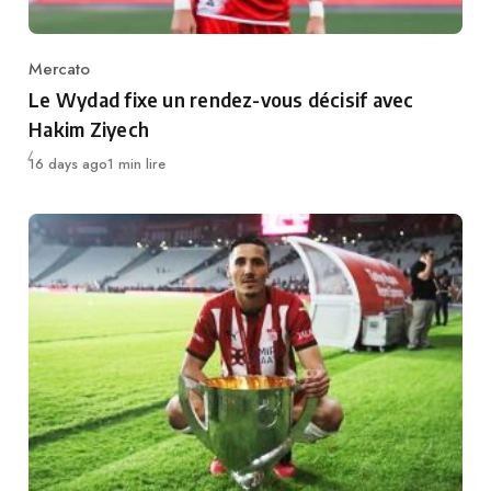
Mercato
Category
Le Wydad fixe un rendez-vous décisif avec
Hakim Ziyech
Publié
16 days ago
1 min lire