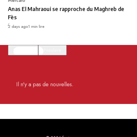
Mercato
Category
Anas El Mahraoui se rapproche du Maghreb de
Fès
Publié
2 days ago
1 min lire
En vedette
Populaire
Il n'y a pas de nouvelles.