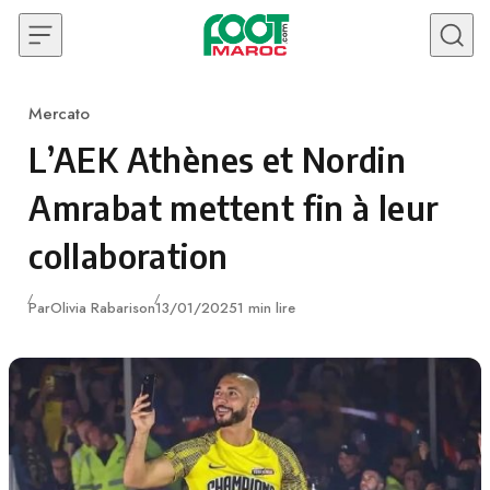
Skip to content
Mercato
Category
L’AEK Athènes et Nordin
Amrabat mettent fin à leur
collaboration
Publié
Par
Olivia Rabarison
13/01/2025
1 min lire