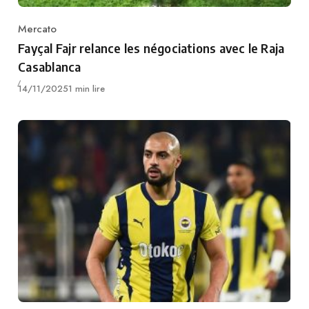
Mercato
Category
Fayçal Fajr relance les négociations avec le Raja
Casablanca
Publié
14/11/2025
1 min lire