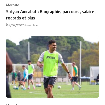
Mercato
Category
Sofyan Amrabat : Biographie, parcours, salaire,
records et plus
Publié
05/07/2025
4 min lire