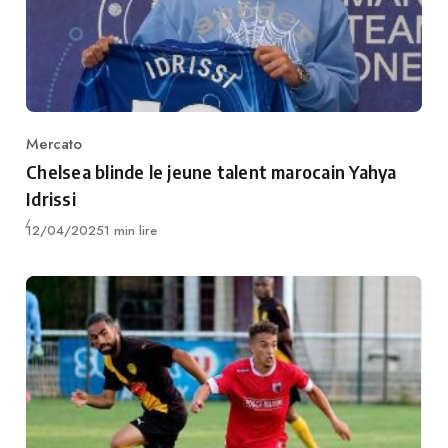
Mercato
Category
Chelsea blinde le jeune talent marocain Yahya
Idrissi
Publié
12/04/2025
1 min lire