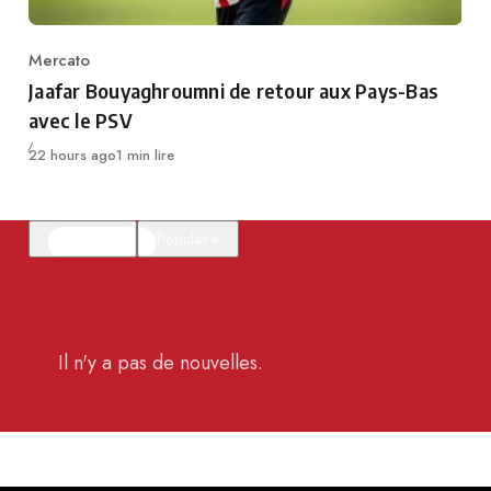
Mercato
Category
Jaafar Bouyaghroumni de retour aux Pays-Bas
avec le PSV
Publié
22 hours ago
1 min lire
En vedette
Populaire
Il n'y a pas de nouvelles.