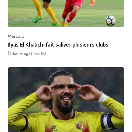
Mercato
Category
Ilyas El Khabchi fait saliver plusieurs clubs
Publié
19 hours ago
1 min lire