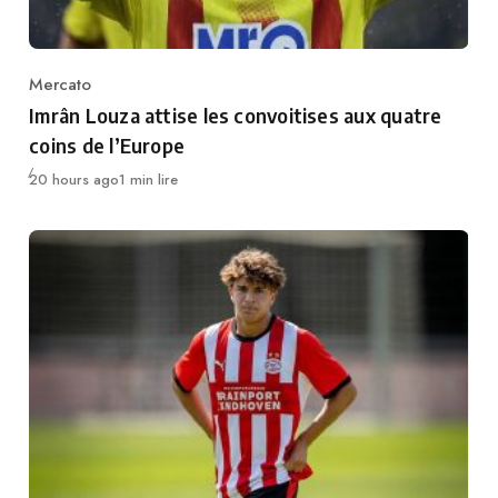
Mercato
Category
Imrân Louza attise les convoitises aux quatre
coins de l’Europe
Publié
20 hours ago
1 min lire