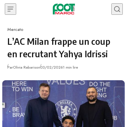
Skip to content
Mercato
Category
L’AC Milan frappe un coup
en recrutant Yahya Idrissi
Publié
Par
Olivia Rabarison
03/02/2026
1 min lire