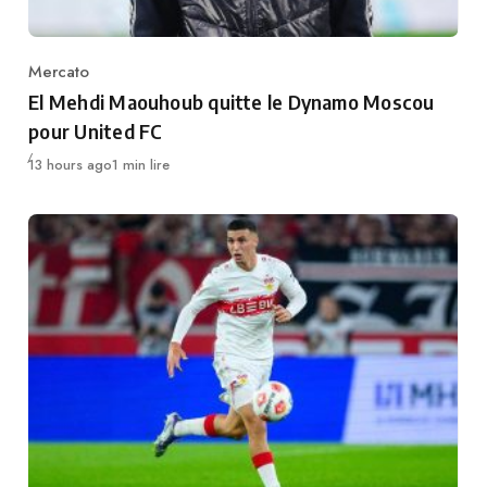
Mercato
Category
El Mehdi Maouhoub quitte le Dynamo Moscou
pour United FC
Publié
13 hours ago
1 min lire