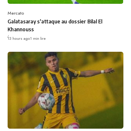
Mercato
Category
Galatasaray s’attaque au dossier Bilal El
Khannouss
Publié
13 hours ago
1 min lire