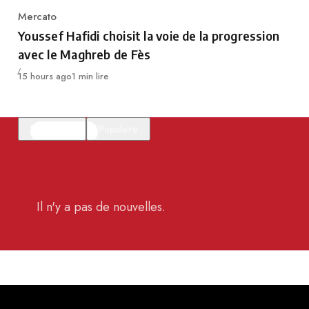
Mercato
Category
Youssef Hafidi choisit la voie de la progression
avec le Maghreb de Fès
Publié
15 hours ago
1 min lire
En vedette
Populaire
Il n'y a pas de nouvelles.