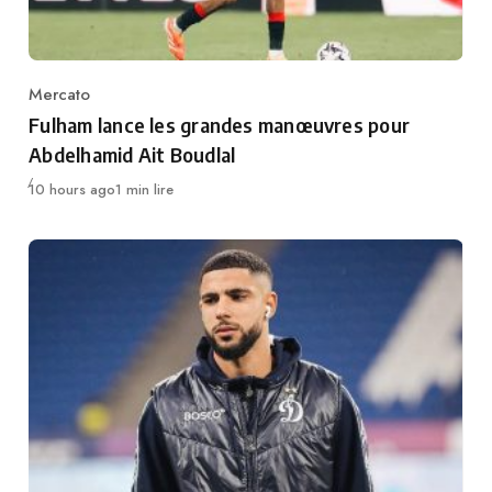
Mercato
Category
Fulham lance les grandes manœuvres pour
Abdelhamid Ait Boudlal
Publié
10 hours ago
1 min lire