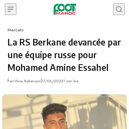
Skip to content
Mercato
Category
La RS Berkane devancée par
une équipe russe pour
Mohamed Amine Essahel
Publié
Par
Olivia Rabarison
27/06/2025
1 min lire