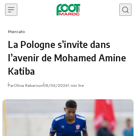
Skip to content
Mercato
Category
La Pologne s’invite dans
l’avenir de Mohamed Amine
Katiba
Publié
Par
Olivia Rabarison
08/06/2026
1 min lire