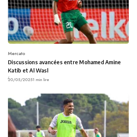
Mercato
Category
Discussions avancées entre Mohamed Amine
Katib et Al Wasl
Publié
20/05/2025
1 min lire