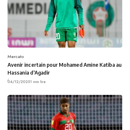
Mercato
Category
Avenir incertain pour Mohamed Amine Katiba au
Hassania d’Agadir
Publié
04/12/2025
1 min lire