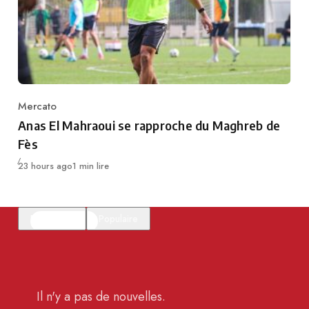
Mercato
Category
Anas El Mahraoui se rapproche du Maghreb de
Fès
Publié
23 hours ago
1 min lire
En vedette
Populaire
Il n'y a pas de nouvelles.