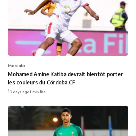
Mercato
Category
Mohamed Amine Katiba devrait bientôt porter
les couleurs du Córdoba CF
Publié
13 days ago
1 min lire