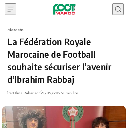
Skip to content
Mercato
Category
La Fédération Royale
Marocaine de Football
souhaite sécuriser l’avenir
d’Ibrahim Rabbaj
Publié
Par
Olivia Rabarison
21/02/2025
1 min lire