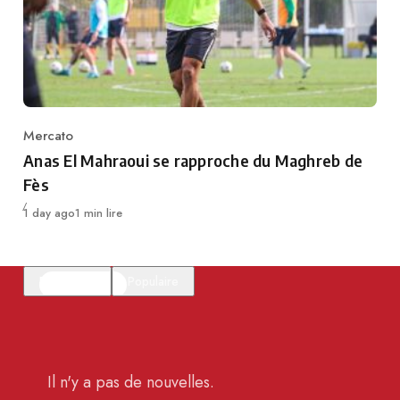
Mercato
Category
Anas El Mahraoui se rapproche du Maghreb de
Fès
Publié
1 day ago
1 min lire
En vedette
Populaire
Il n'y a pas de nouvelles.