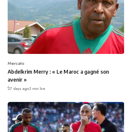
Mercato
Category
Abdelkrim Merry : « Le Maroc a gagné son
avenir »
Publié
27 days ago
3 min lire