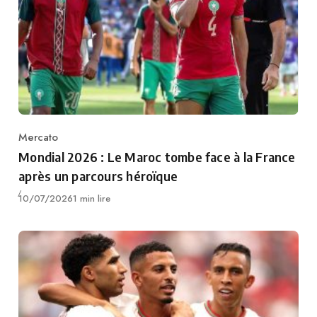
Mercato
Category
Mondial 2026 : Le Maroc tombe face à la France
après un parcours héroïque
Publié
10/07/2026
1 min lire