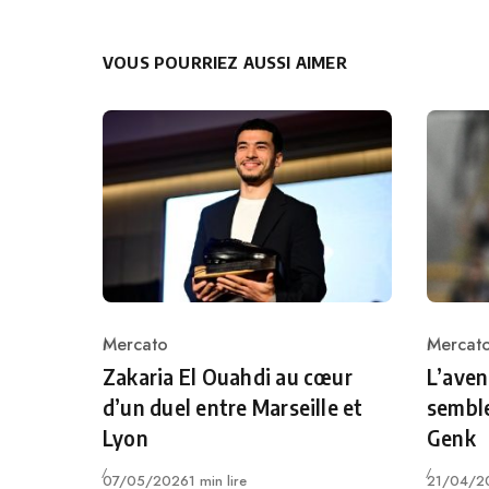
VOUS POURRIEZ AUSSI AIMER
Mercat
Mercato
Catego
Category
L’aven
Zakaria El Ouahdi au cœur
semble
d’un duel entre Marseille et
Genk
Lyon
Publié
Publié
21/04/2
07/05/2026
1 min lire