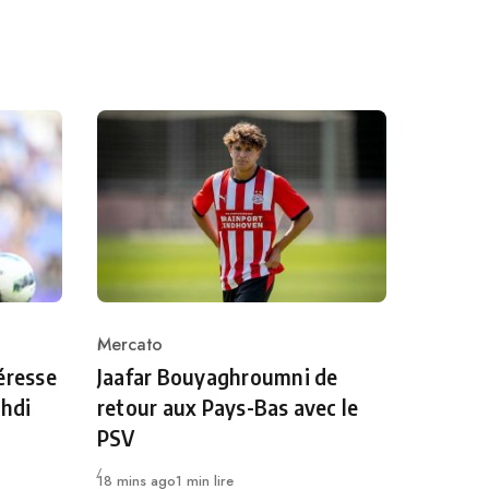
Mercato
Category
éresse
Jaafar Bouyaghroumni de
ahdi
retour aux Pays-Bas avec le
PSV
Publié
18 mins ago
1 min lire