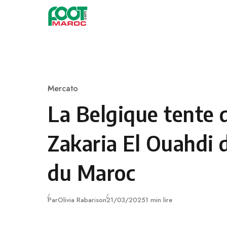
Skip to content
Mercato
Category
La Belgique tente 
Zakaria El Ouahdi 
du Maroc
Publié
Par
Olivia Rabarison
21/03/2025
1 min lire