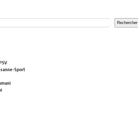
Rechercher
 PSV
usanne-Sport
ahmani
hi