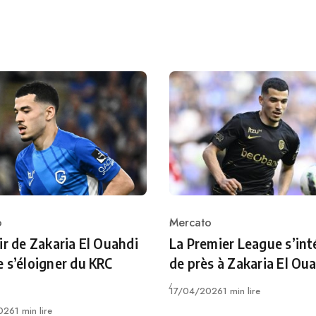
o
Mercato
ry
Category
ir de Zakaria El Ouahdi
La Premier League s’int
 s’éloigner du KRC
de près à Zakaria El Ou
Publié
17/04/2026
1 min lire
026
1 min lire