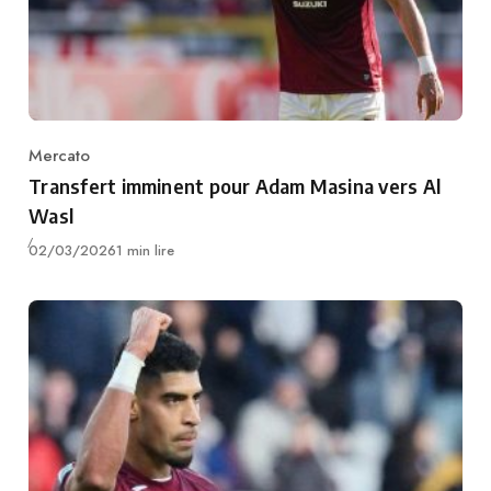
Mercato
Category
Transfert imminent pour Adam Masina vers Al
Wasl
Publié
02/03/2026
1 min lire