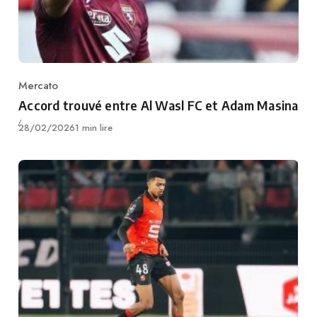
Mercato
Category
Accord trouvé entre Al Wasl FC et Adam Masina
Publié
28/02/2026
1 min lire