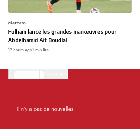
Mercato
Category
Fulham lance les grandes manœuvres pour
Abdelhamid Ait Boudlal
Publié
17 hours ago
1 min lire
En vedette
Populaire
Il n'y a pas de nouvelles.