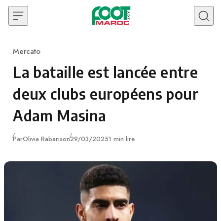
Skip to content
Mercato
Category
La bataille est lancée entre
deux clubs européens pour
Adam Masina
Publié
Par
Olivia Rabarison
29/03/2025
1 min lire