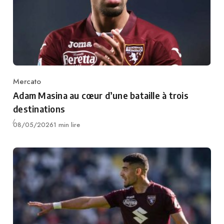
Mercato
Category
Adam Masina au cœur d’une bataille à trois
destinations
Publié
08/05/2026
1 min lire