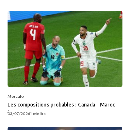
Mercato
Category
Les compositions probables : Canada – Maroc
Publié
03/07/2026
1 min lire