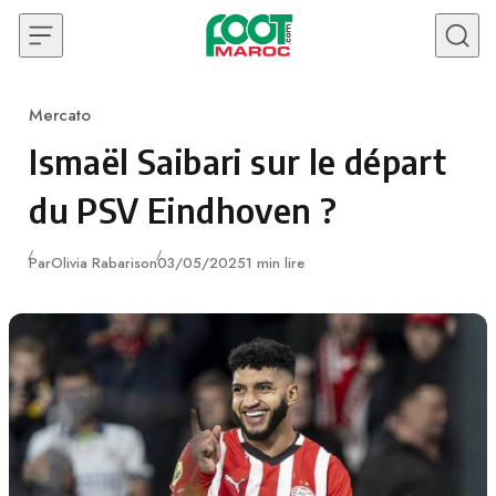
Skip to content
Mercato
Category
Ismaël Saibari sur le départ
du PSV Eindhoven ?
Publié
Par
Olivia Rabarison
03/05/2025
1 min lire