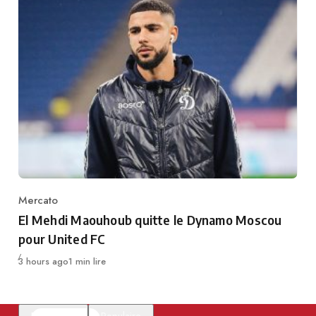
Mercato
Category
El Mehdi Maouhoub quitte le Dynamo Moscou
pour United FC
Publié
3 hours ago
1 min lire
En vedette
Populaire