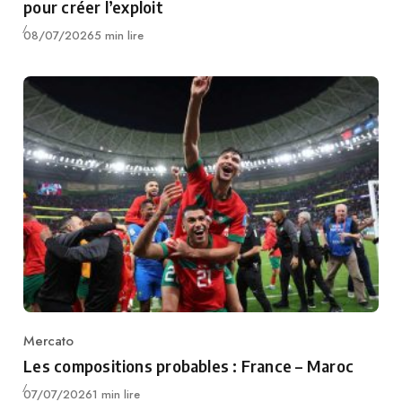
pour créer l’exploit
Publié
08/07/2026
5 min lire
Mercato
Category
Les compositions probables : France – Maroc
Publié
07/07/2026
1 min lire