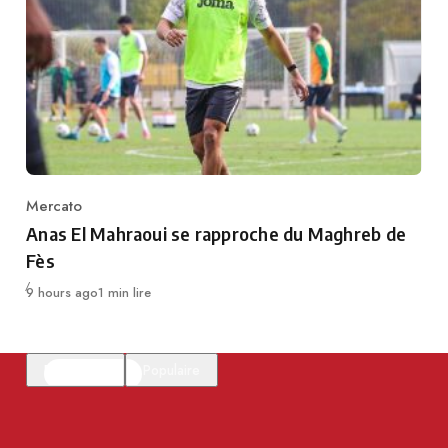
Mercato
Category
Anas El Mahraoui se rapproche du Maghreb de
Fès
Publié
9 hours ago
1 min lire
En vedette
Populaire