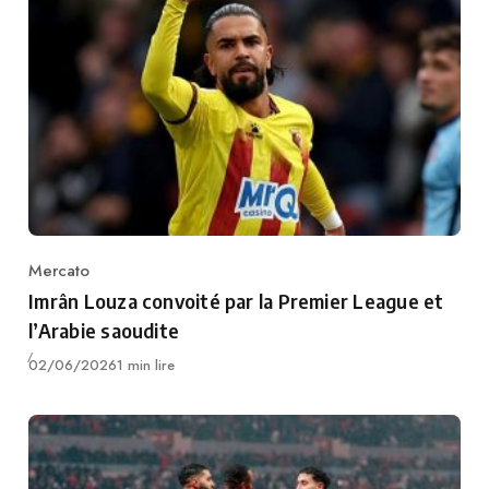
Mercato
Category
Imrân Louza convoité par la Premier League et
l’Arabie saoudite
Publié
02/06/2026
1 min lire