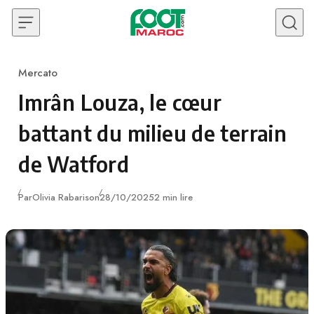
Skip to content
Mercato
Category
Imrân Louza, le cœur
battant du milieu de terrain
de Watford
Publié
Par
Olivia Rabarison
28/10/2025
2 min lire