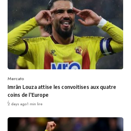
Mercato
Category
Imrân Louza attise les convoitises aux quatre
coins de l’Europe
Publié
2 days ago
1 min lire