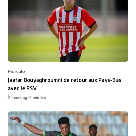
Mercato
Category
Jaafar Bouyaghroumni de retour aux Pays-Bas
avec le PSV
Publié
2 hours ago
1 min lire