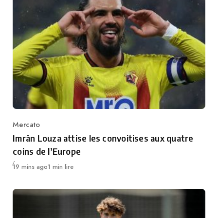
Mercato
Category
Imrân Louza attise les convoitises aux quatre
coins de l’Europe
Publié
19 mins ago
1 min lire