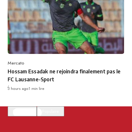
Mercato
Category
Hossam Essadak ne rejoindra finalement pas le
FC Lausanne-Sport
Publié
3 hours ago
1 min lire
En vedette
Populaire