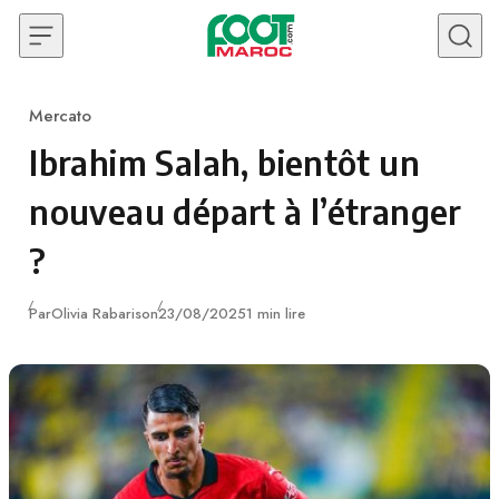
Skip to content
Mercato
Category
Ibrahim Salah, bientôt un
nouveau départ à l’étranger
?
Publié
Par
Olivia Rabarison
23/08/2025
1 min lire