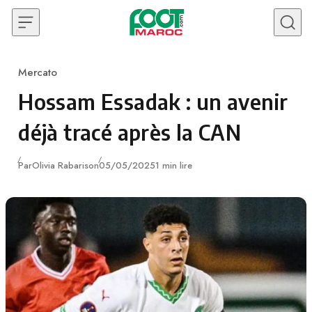
Skip to content
Mercato
Category
Hossam Essadak : un avenir
déjà tracé après la CAN
Publié
Par
Olivia Rabarison
05/05/2025
1 min lire