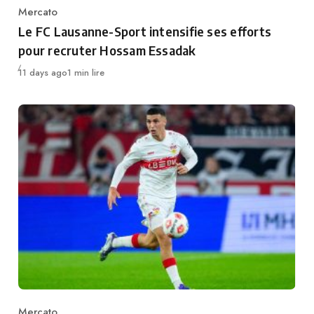
Mercato
Category
Le FC Lausanne-Sport intensifie ses efforts
pour recruter Hossam Essadak
Publié
11 days ago
1 min lire
Mercato