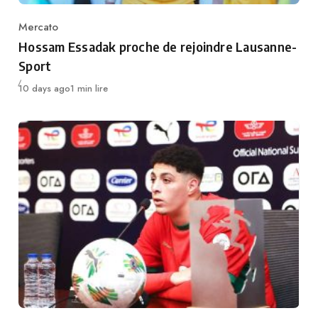
Mercato
Category
Hossam Essadak proche de rejoindre Lausanne-
Sport
Publié
10 days ago
1 min lire