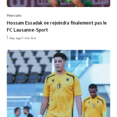
Mercato
Category
Hossam Essadak ne rejoindra finalement pas le
FC Lausanne-Sport
Publié
1 day ago
1 min lire