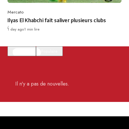
Mercato
Category
Ilyas El Khabchi fait saliver plusieurs clubs
Publié
1 day ago
1 min lire
En vedette
Populaire
Il n'y a pas de nouvelles.