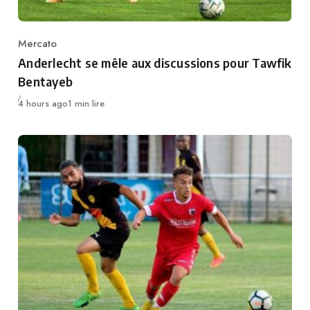
Mercato
Category
Anderlecht se mêle aux discussions pour Tawfik
Bentayeb
Publié
4 hours ago
1 min lire