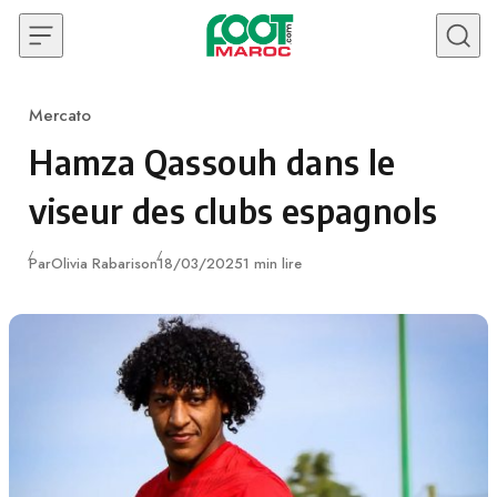
Skip to content
Mercato
Category
Hamza Qassouh dans le
viseur des clubs espagnols
Publié
Par
Olivia Rabarison
18/03/2025
1 min lire