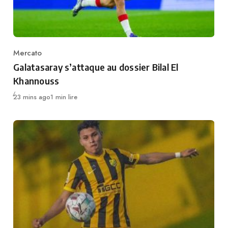
Mercato
Category
Galatasaray s’attaque au dossier Bilal El
Khannouss
Publié
23 mins ago
1 min lire