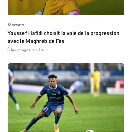
Mercato
Category
Youssef Hafidi choisit la voie de la progression
avec le Maghreb de Fès
Publié
3 hours ago
1 min lire