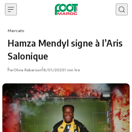
Skip to content
Mercato
Category
Hamza Mendyl signe à l’Aris
Salonique
Publié
Par
Olivia Rabarison
18/01/2025
1 min lire