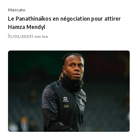
Mercato
Category
Le Panathinaïkos en négociation pour attirer
Hamza Mendyl
Publié
31/03/2025
1 min lire