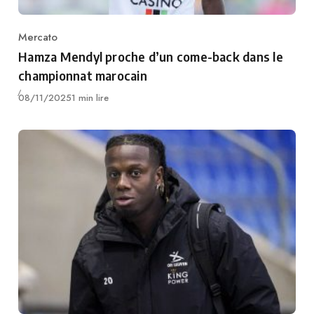
Mercato
Category
Hamza Mendyl proche d’un come-back dans le
championnat marocain
Publié
08/11/2025
1 min lire