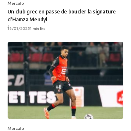
Mercato
Category
Un club grec en passe de boucler la signature
d’Hamza Mendyl
Publié
16/01/2025
1 min lire
Mercato