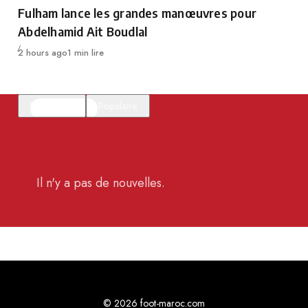
Category
Fulham lance les grandes manœuvres pour
Abdelhamid Ait Boudlal
Publié
2 hours ago
1 min lire
En vedette
Populaire
Il n'y a pas de nouvelles.
© 2026 foot-maroc.com