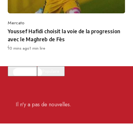
Mercato
Category
Youssef Hafidi choisit la voie de la progression
avec le Maghreb de Fès
Publié
10 mins ago
1 min lire
En vedette
Populaire
Il n'y a pas de nouvelles.