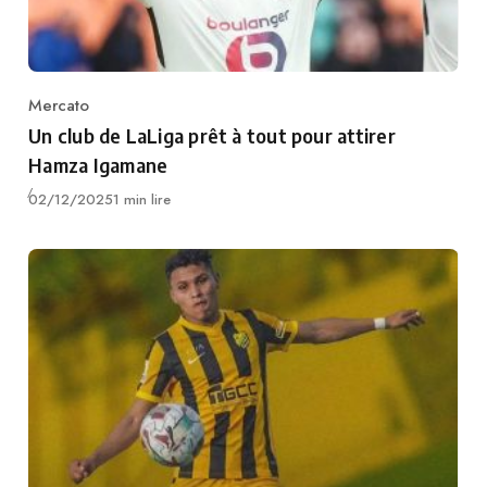
Mercato
Category
Un club de LaLiga prêt à tout pour attirer
Hamza Igamane
Publié
02/12/2025
1 min lire