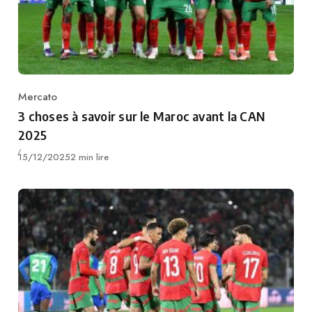
Mercato
Category
3 choses à savoir sur le Maroc avant la CAN
2025
Publié
15/12/2025
2 min lire