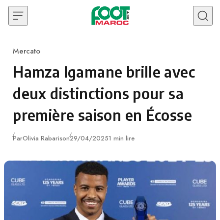
Skip to content
Mercato
Category
Hamza Igamane brille avec
deux distinctions pour sa
première saison en Écosse
Publié
Par
Olivia Rabarison
29/04/2025
1 min lire