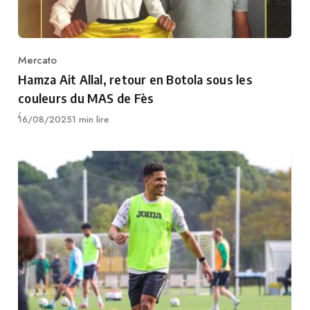
Mercato
Category
Hamza Ait Allal, retour en Botola sous les
couleurs du MAS de Fès
Publié
16/08/2025
1 min lire