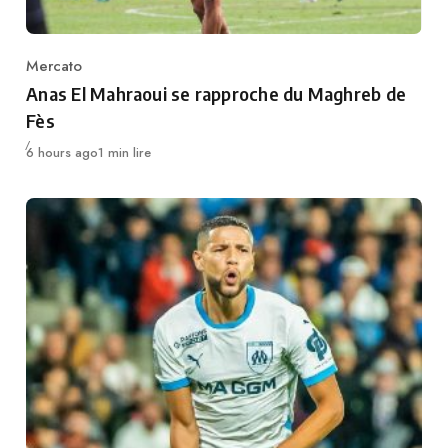
Mercato
Category
Anas El Mahraoui se rapproche du Maghreb de
Fès
Publié
6 hours ago
1 min lire