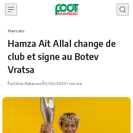
Skip to content
Mercato
Category
Hamza Ait Allal change de
club et signe au Botev
Vratsa
Publié
Par
Olivia Rabarison
20/02/2025
1 min lire