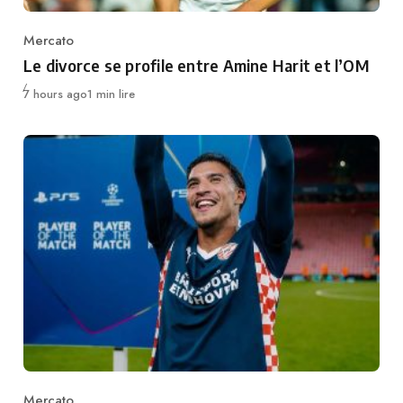
Mercato
Category
Le divorce se profile entre Amine Harit et l’OM
Publié
7 hours ago
1 min lire
Mercato