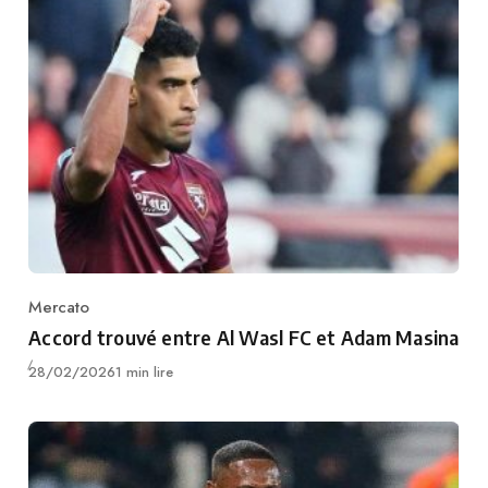
Mercato
Category
Accord trouvé entre Al Wasl FC et Adam Masina
Publié
28/02/2026
1 min lire