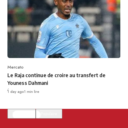
Mercato
Category
Le Raja continue de croire au transfert de
Youness Dahmani
Publié
1 day ago
1 min lire
En vedette
Populaire