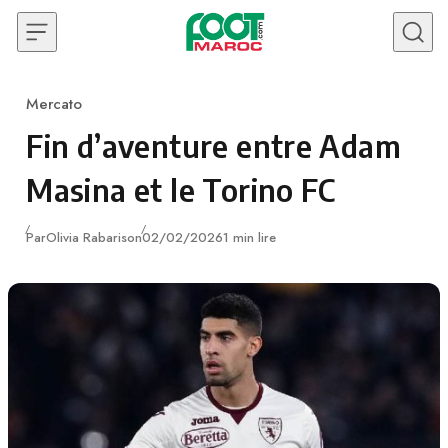
Skip to content
Mercato
Category
Fin d’aventure entre Adam
Masina et le Torino FC
Publié
Par
Olivia Rabarison
02/02/2026
1 min lire