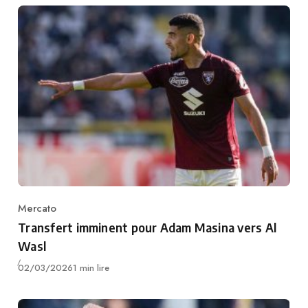
Mercato
Category
Transfert imminent pour Adam Masina vers Al
Wasl
Publié
02/03/2026
1 min lire