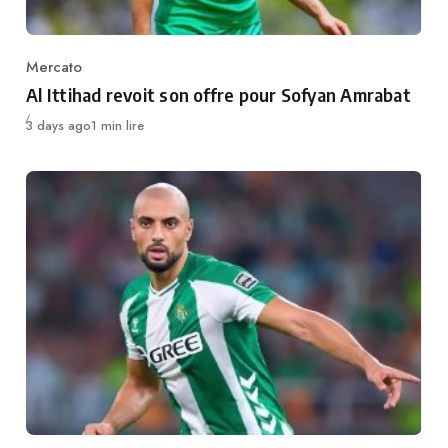
Mercato
Category
Al Ittihad revoit son offre pour Sofyan Amrabat
Publié
3 days ago
1 min lire