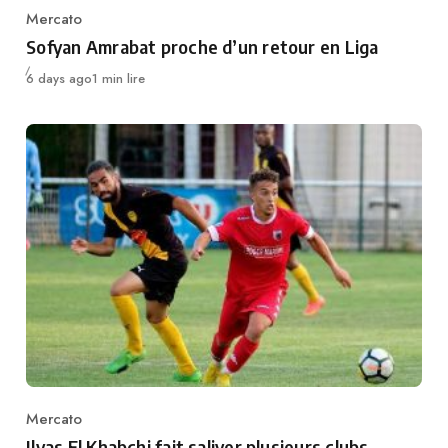
Mercato
Category
Sofyan Amrabat proche d’un retour en Liga
Publié
6 days ago
1 min lire
Mercato
Category
Ilyas El Khabchi fait saliver plusieurs clubs