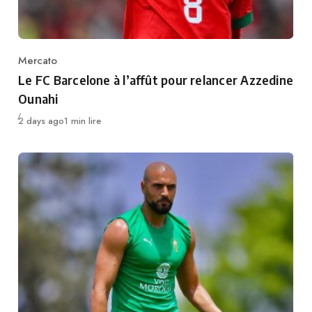
Mercato
Category
Le FC Barcelone à l’affût pour relancer Azzedine
Ounahi
Publié
2 days ago
1 min lire