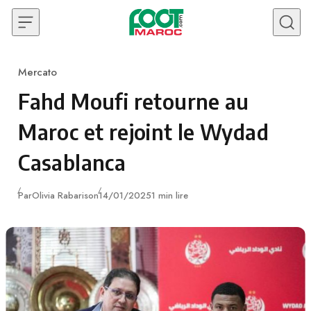
Skip to content
Mercato
Category
Fahd Moufi retourne au
Maroc et rejoint le Wydad
Casablanca
Publié
Par
Olivia Rabarison
14/01/2025
1 min lire