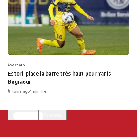
Mercato
Category
Estoril place la barre très haut pour Yanis
Begraoui
Publié
8 hours ago
1 min lire
En vedette
Populaire