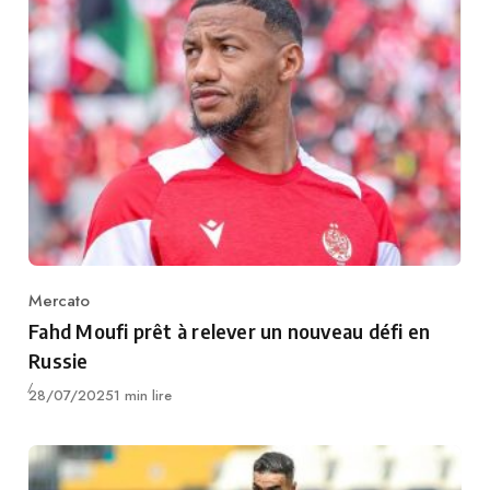
Mercato
Category
Fahd Moufi prêt à relever un nouveau défi en
Russie
Publié
28/07/2025
1 min lire