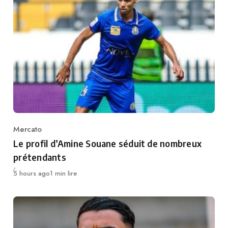
Mercato
Category
Le profil d’Amine Souane séduit de nombreux
prétendants
Publié
5 hours ago
1 min lire