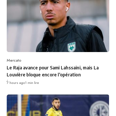
Mercato
Category
Le Raja avance pour Sami Lahssaini, mais La
Louvière bloque encore l’opération
Publié
7 hours ago
1 min lire