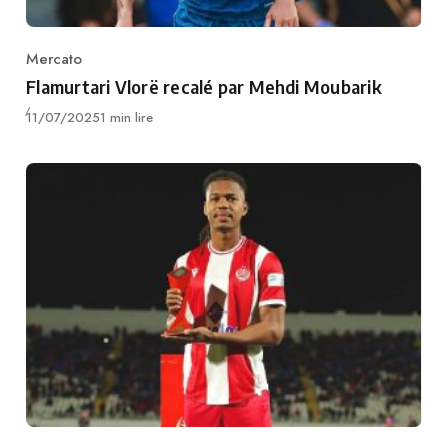
Mercato
Category
Flamurtari Vlorë recalé par Mehdi Moubarik
Publié
11/07/2025
1 min lire