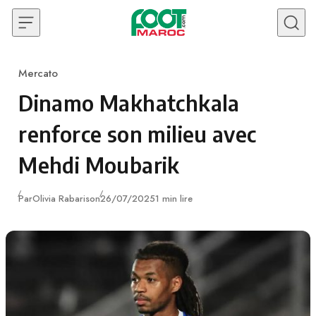
Skip to content
Mercato
Category
Dinamo Makhatchkala
renforce son milieu avec
Mehdi Moubarik
Publié
Par
Olivia Rabarison
26/07/2025
1 min lire