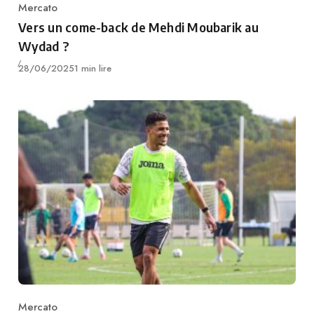
Mercato
Category
Vers un come-back de Mehdi Moubarik au
Wydad ?
Publié
28/06/2025
1 min lire
Mercato