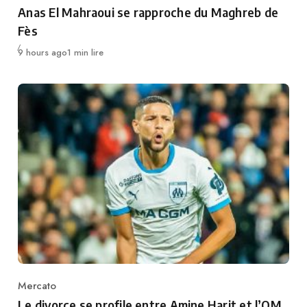
Category
Anas El Mahraoui se rapproche du Maghreb de
Fès
Publié
9 hours ago
1 min lire
Mercato
Category
Le divorce se profile entre Amine Harit et l’OM