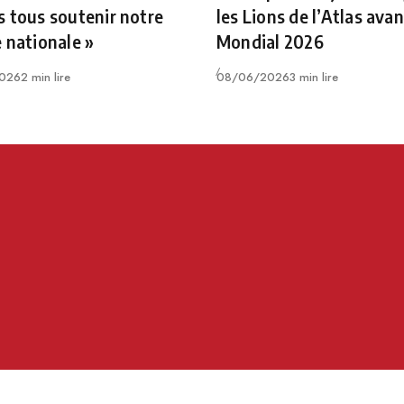
 tous soutenir notre
les Lions de l’Atlas avan
 nationale »
Mondial 2026
Publié
026
2 min lire
08/06/2026
3 min lire