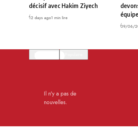
décisif avec Hakim Ziyech
devons
équipe
Publié
12 days ago
1 min lire
Publié
09/06/2
En vedette
Populaire
Il n'y a pas de
nouvelles.