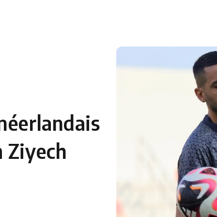
néerlandais
m Ziyech