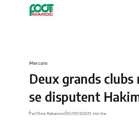
Skip to content
Mercato
Category
Deux grands clubs 
se disputent Haki
Publié
Par
Olivia Rabarison
25/09/2025
1 min lire