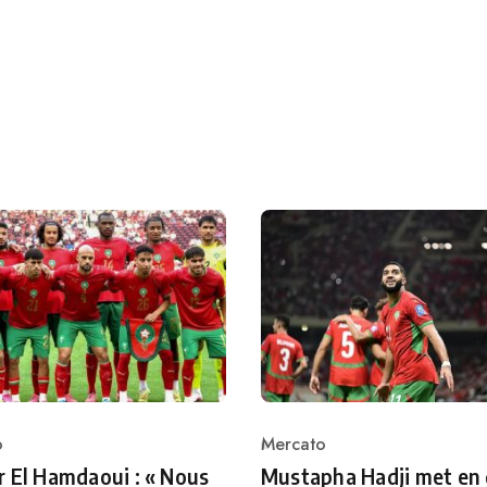
o
Mercato
ry
Category
 El Hamdaoui : « Nous
Mustapha Hadji met en