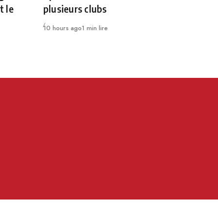
t le
plusieurs clubs
Publié
10 hours ago
1 min lire