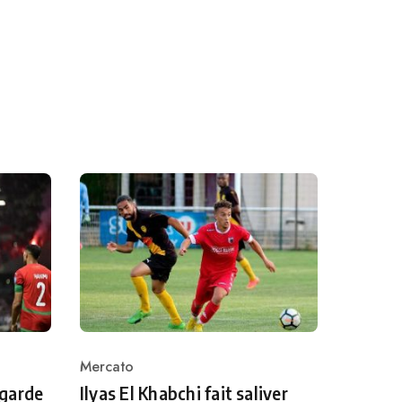
Mercato
Category
 garde
Ilyas El Khabchi fait saliver