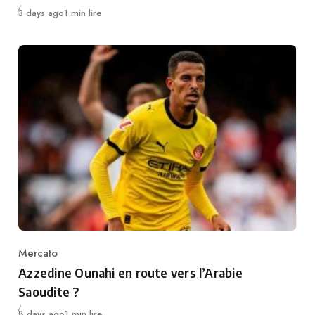
Publié
3 days ago
1 min lire
Mercato
Category
Azzedine Ounahi en route vers l’Arabie
Saoudite ?
Publié
8 days ago
1 min lire