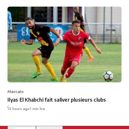
Mercato
Category
Ilyas El Khabchi fait saliver plusieurs clubs
Publié
13 hours ago
1 min lire