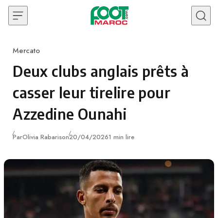
Skip to content
Mercato
Category
Deux clubs anglais prêts à
casser leur tirelire pour
Azzedine Ounahi
Publié
Par
Olivia Rabarison
20/04/2026
1 min lire