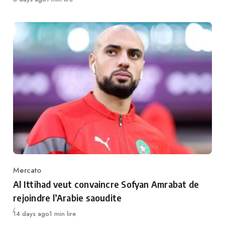
Mercato
Category
Al Ittihad veut convaincre Sofyan Amrabat de
rejoindre l’Arabie saoudite
Publié
14 days ago
1 min lire