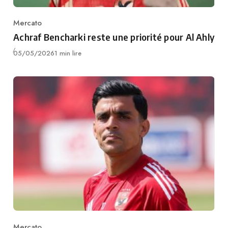
Mercato
Category
Achraf Bencharki reste une priorité pour Al Ahly
Publié
05/05/2026
1 min lire
Mercato