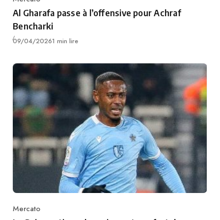
Category
Al Gharafa passe à l’offensive pour Achraf
Bencharki
Publié
09/04/2026
1 min lire
Mercato
Category