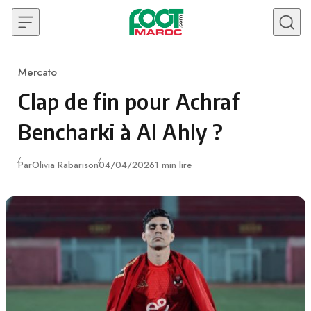
Skip to content
Mercato
Category
Clap de fin pour Achraf
Bencharki à Al Ahly ?
Publié
Par
Olivia Rabarison
04/04/2026
1 min lire