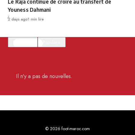
Le Raja continue de croire au transfert de
Youness Dahmani
Publié
2 days ago
1 min lire
En vedette
Populaire
Il n'y a pas de nouvelles.
© 2026 foot-maroc.com