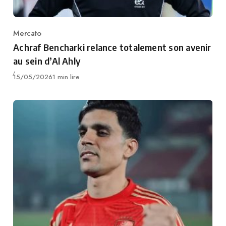
Mercato
Category
Achraf Bencharki relance totalement son avenir
au sein d’Al Ahly
Publié
15/05/2026
1 min lire