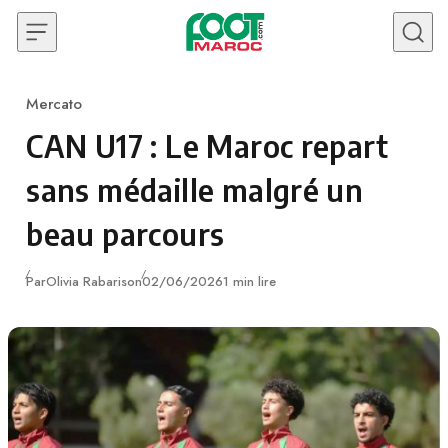
Skip to content
Mercato
Category
CAN U17 : Le Maroc repart
sans médaille malgré un
beau parcours
Publié
Par
Olivia Rabarison
02/06/2026
1 min lire