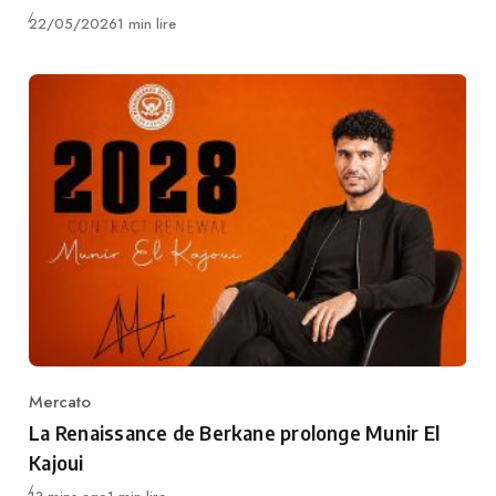
Publié
22/05/2026
1 min lire
Mercato
Category
La Renaissance de Berkane prolonge Munir El
Kajoui
Publié