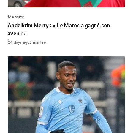
Mercato
Category
Abdelkrim Merry : « Le Maroc a gagné son
avenir »
Publié
24 days ago
3 min lire