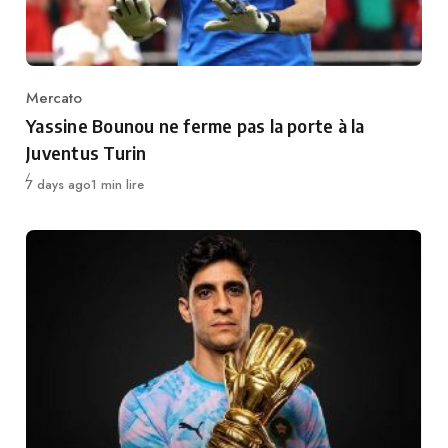
Mercato
Category
Yassine Bounou ne ferme pas la porte à la
Juventus Turin
Publié
7 days ago
1 min lire