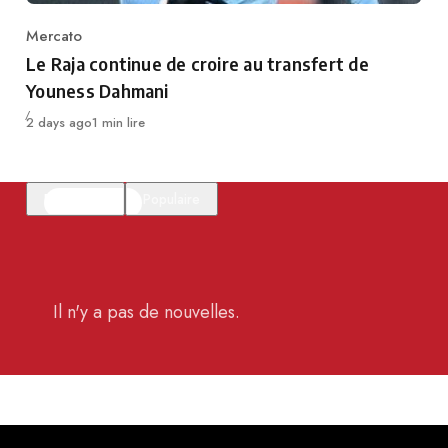
Mercato
Category
Le Raja continue de croire au transfert de
Youness Dahmani
Publié
2 days ago
1 min lire
En vedette
Populaire
Il n'y a pas de nouvelles.