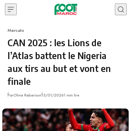
Skip to content
Mercato
Category
CAN 2025 : les Lions de
l’Atlas battent le Nigeria
aux tirs au but et vont en
finale
Publié
Par
Olivia Rabarison
15/01/2026
1 min lire