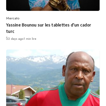
Mercato
Category
Yassine Bounou sur les tablettes d’un cador
turc
Publié
22 days ago
1 min lire