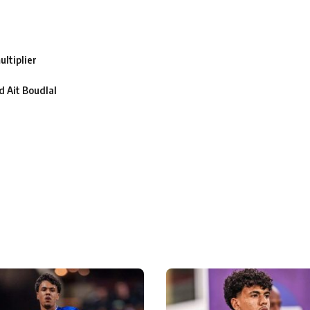
ltiplier
 Ait Boudlal