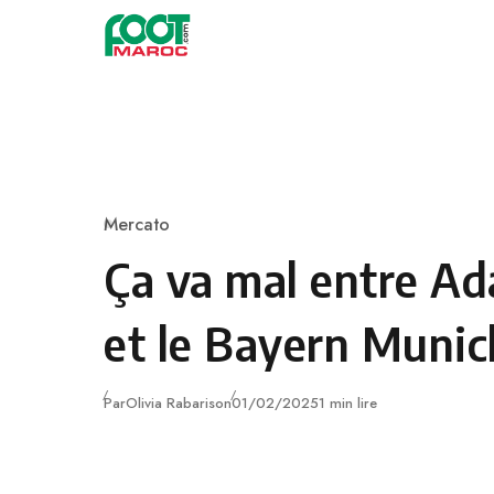
Skip to content
Mercato
Category
Ça va mal entre A
et le Bayern Munic
Publié
Par
Olivia Rabarison
01/02/2025
1 min lire