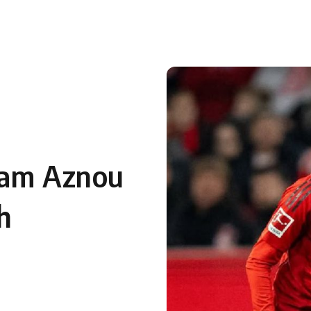
dam Aznou
h