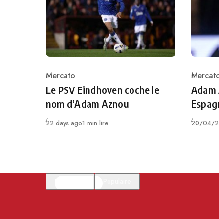
Mercato
Mercat
Category
Catego
Le PSV Eindhoven coche le
Adam A
nom d’Adam Aznou
Espag
Publié
Publié
22 days ago
1 min lire
20/04/2
En vedette
Populaire