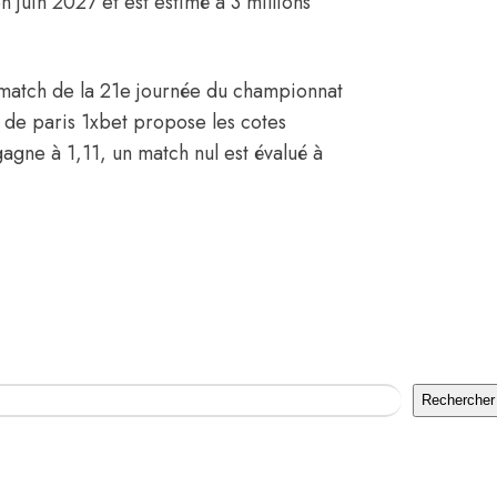
n juin 2027 et est estimé à 3 millions
 match de la 21e journée du championnat
 de paris 1xbet propose les cotes
gne à 1,11, un match nul est évalué à
Rechercher