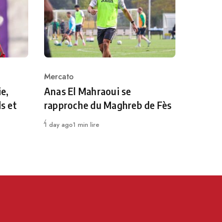
Mercato
Category
e,
Anas El Mahraoui se
ds et
rapproche du Maghreb de Fès
Publié
1 day ago
1 min lire