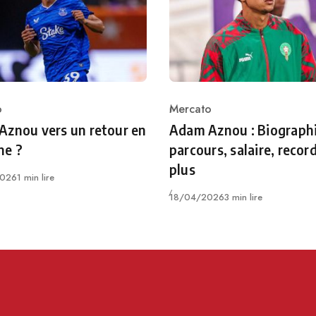
o
Mercato
ry
Category
znou vers un retour en
Adam Aznou : Biographi
ne ?
parcours, salaire, recor
plus
026
1 min lire
Publié
18/04/2026
3 min lire