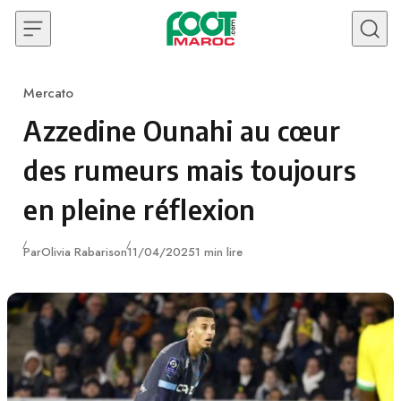
Skip to content
Mercato
Category
Azzedine Ounahi au cœur
des rumeurs mais toujours
en pleine réflexion
Publié
Par
Olivia Rabarison
11/04/2025
1 min lire