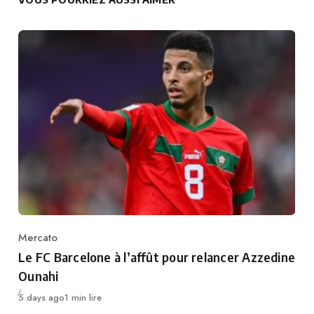
Mercato
Category
Le FC Barcelone à l’affût pour relancer Azzedine
Ounahi
Publié
5 days ago
1 min lire