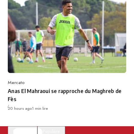
Mercato
Category
Anas El Mahraoui se rapproche du Maghreb de
Fès
Publié
20 hours ago
1 min lire
En vedette
Populaire