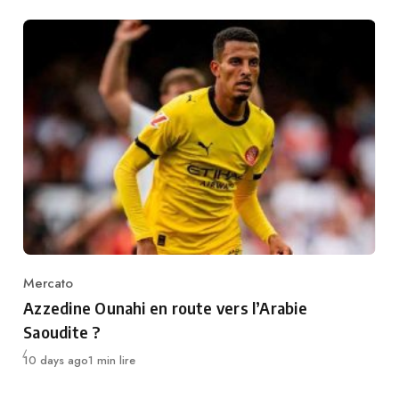
Mercato
Category
Azzedine Ounahi en route vers l’Arabie
Saoudite ?
Publié
10 days ago
1 min lire