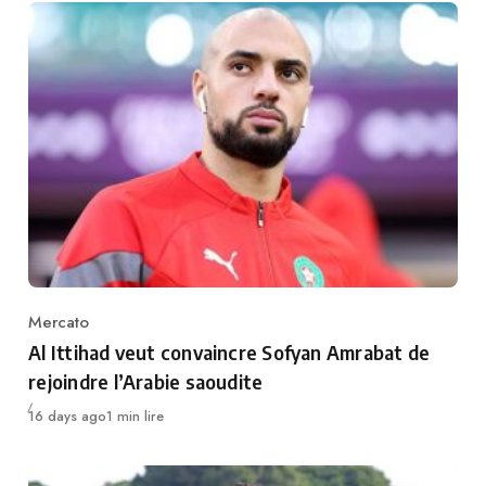
Mercato
Category
Al Ittihad veut convaincre Sofyan Amrabat de
rejoindre l’Arabie saoudite
Publié
16 days ago
1 min lire