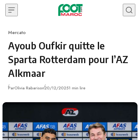
Skip to content
Mercato
Category
Ayoub Oufkir quitte le
Sparta Rotterdam pour l’AZ
Alkmaar
Publié
Par
Olivia Rabarison
20/12/2025
1 min lire