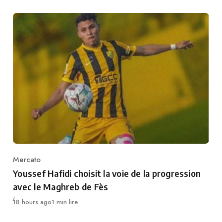
Mercato
Category
Youssef Hafidi choisit la voie de la progression
avec le Maghreb de Fès
Publié
18 hours ago
1 min lire