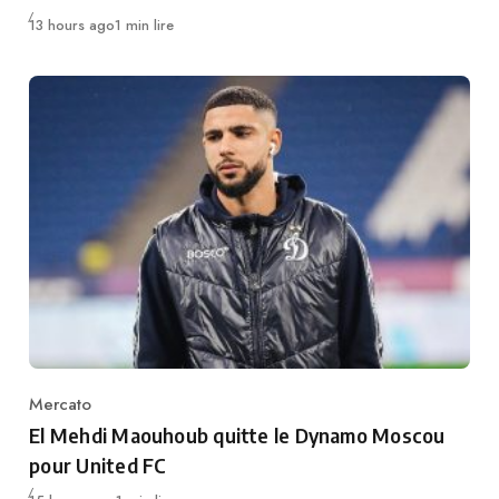
Publié
13 hours ago
1 min lire
Mercato
Category
El Mehdi Maouhoub quitte le Dynamo Moscou
pour United FC