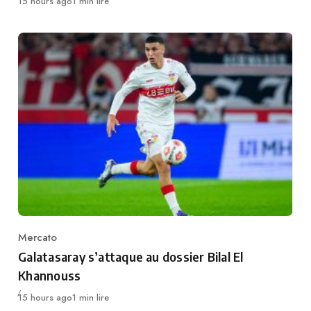
Publié
15 hours ago
1 min lire
Mercato
Category
Galatasaray s’attaque au dossier Bilal El
Khannouss
Publié
15 hours ago
1 min lire