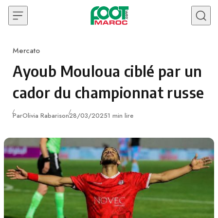
Skip to content
Mercato
Category
Ayoub Mouloua ciblé par un
cador du championnat russe
Publié
Par
Olivia Rabarison
28/03/2025
1 min lire