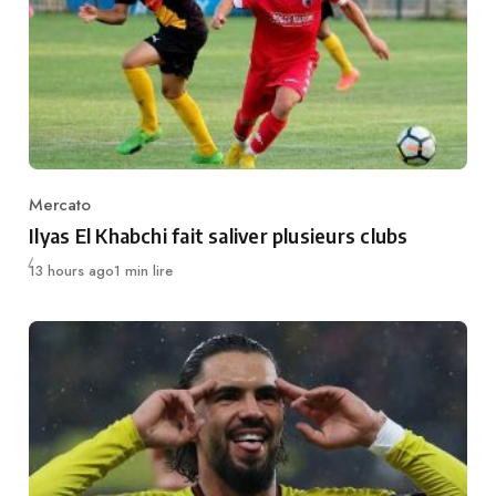
Mercato
Category
Ilyas El Khabchi fait saliver plusieurs clubs
Publié
13 hours ago
1 min lire