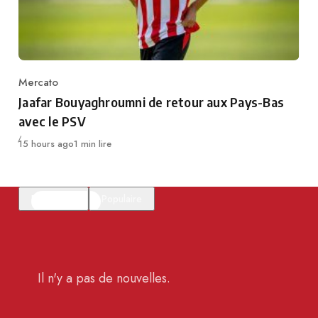
Mercato
Category
Jaafar Bouyaghroumni de retour aux Pays-Bas
avec le PSV
Publié
15 hours ago
1 min lire
En vedette
Populaire
Il n'y a pas de nouvelles.