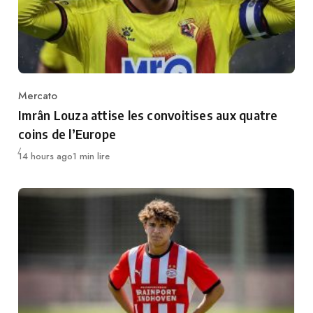
Mercato
Category
Imrân Louza attise les convoitises aux quatre
coins de l’Europe
Publié
14 hours ago
1 min lire