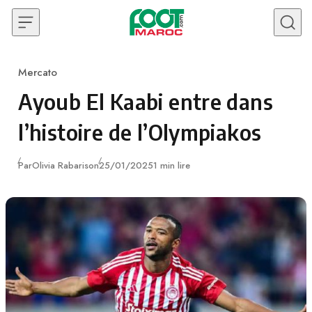
Skip to content
Mercato
Category
Ayoub El Kaabi entre dans
l’histoire de l’Olympiakos
Publié
Par
Olivia Rabarison
25/01/2025
1 min lire