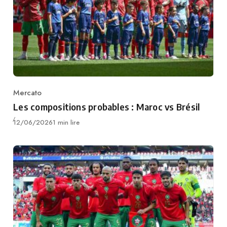
Mercato
Category
Les compositions probables : Maroc vs Brésil
Publié
12/06/2026
1 min lire