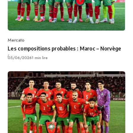
Mercato
Category
Les compositions probables : Maroc – Norvège
Publié
05/06/2026
1 min lire