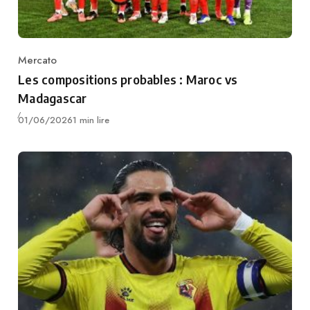
Mercato
Category
Les compositions probables : Maroc vs
Madagascar
Publié
01/06/2026
1 min lire