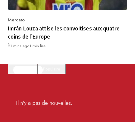
Mercato
Category
Imrân Louza attise les convoitises aux quatre
coins de l’Europe
Publié
21 mins ago
1 min lire
En vedette
Populaire
Il n'y a pas de nouvelles.