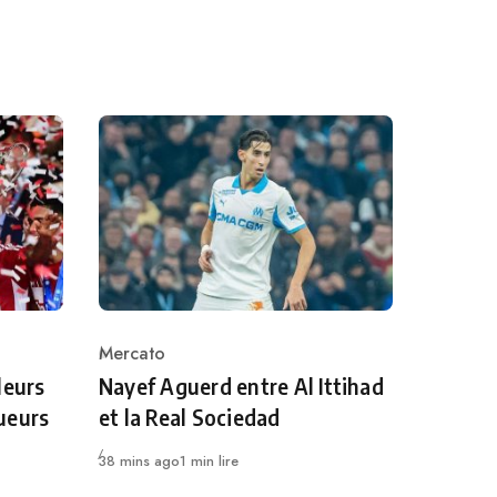
Mercato
Category
leurs
Nayef Aguerd entre Al Ittihad
ueurs
et la Real Sociedad
Publié
38 mins ago
1 min lire