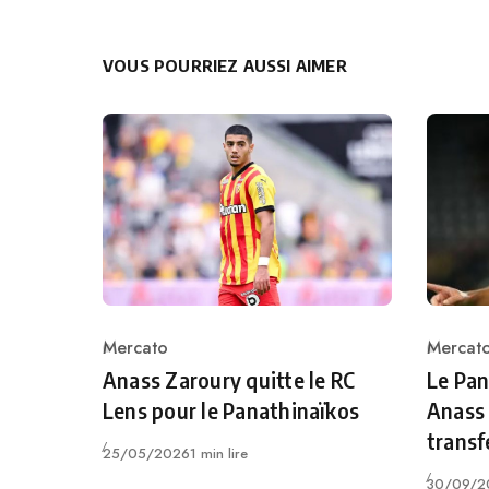
VOUS POURRIEZ AUSSI AIMER
Mercato
Mercat
Category
Catego
Anass Zaroury quitte le RC
Le Pan
Lens pour le Panathinaïkos
Anass 
transfe
Publié
25/05/2026
1 min lire
Publié
30/09/2