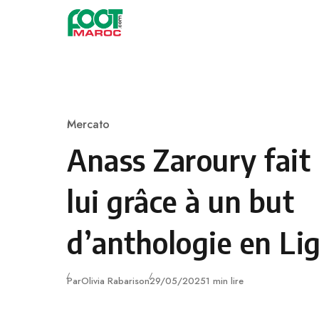
Skip to content
Mercato
Category
Anass Zaroury fait 
lui grâce à un but
d’anthologie en Lig
Publié
Par
Olivia Rabarison
29/05/2025
1 min lire