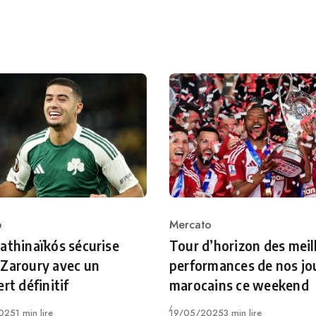
o
Mercato
ry
Category
athinaïkós sécurise
Tour d’horizon des meil
Zaroury avec un
performances de nos jo
rt définitif
marocains ce weekend
Publié
025
1 min lire
19/05/2025
3 min lire