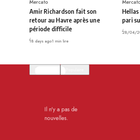
Mercato
Mercat
Category
Catego
Amir Richardson fait son
Hellas
retour au Havre après une
pari s
période difficile
Publié
28/04/2
Publié
18 days ago
1 min lire
En vedette
Populaire
Il n'y a pas de
nouvelles.