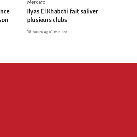
Mercato
Category
once
Ilyas El Khabchi fait saliver
dson
plusieurs clubs
Publié
18 hours ago
1 min lire