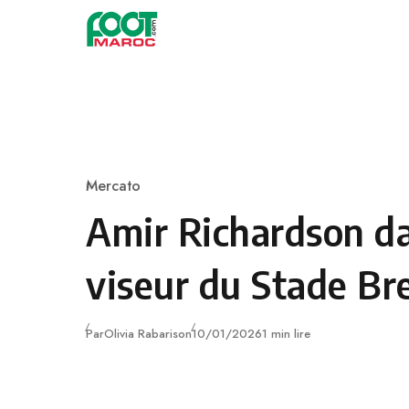
Skip to content
Mercato
Category
Amir Richardson da
viseur du Stade Br
Publié
Par
Olivia Rabarison
10/01/2026
1 min lire