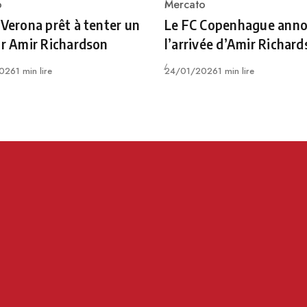
o
Mercato
ry
Category
 Verona prêt à tenter un
Le FC Copenhague ann
ur Amir Richardson
l’arrivée d’Amir Richar
Publié
026
1 min lire
24/01/2026
1 min lire