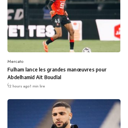
Mercato
Category
Fulham lance les grandes manœuvres pour
Abdelhamid Ait Boudlal
Publié
12 hours ago
1 min lire