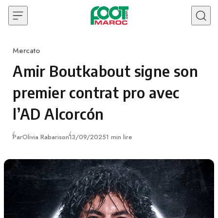
Skip to content
Mercato
Category
Amir Boutkabout signe son
premier contrat pro avec
l’AD Alcorcón
Publié
Par
Olivia Rabarison
13/09/2025
1 min lire