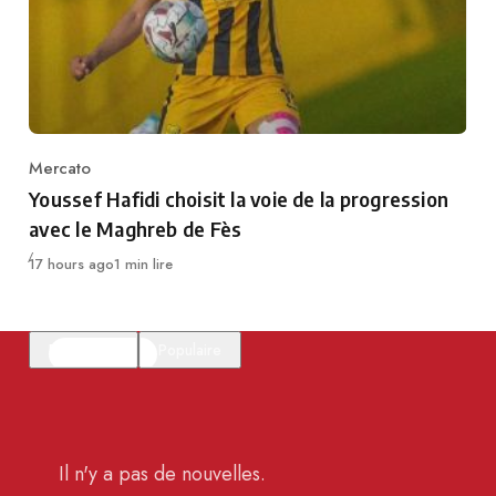
Mercato
Category
Youssef Hafidi choisit la voie de la progression
avec le Maghreb de Fès
Publié
17 hours ago
1 min lire
En vedette
Populaire
Il n'y a pas de nouvelles.