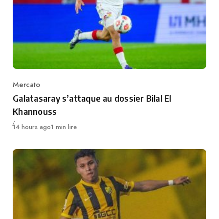
Mercato
Category
Galatasaray s’attaque au dossier Bilal El
Khannouss
Publié
14 hours ago
1 min lire