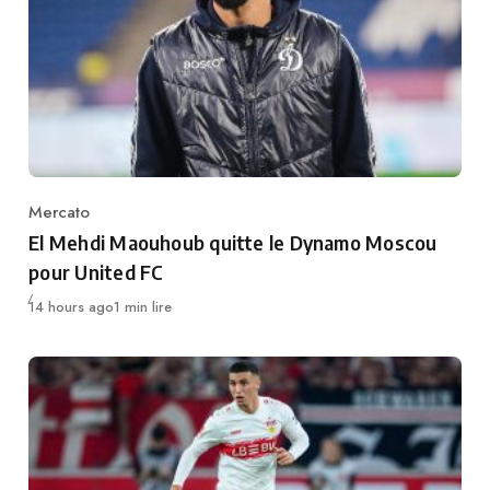
Mercato
Category
El Mehdi Maouhoub quitte le Dynamo Moscou
pour United FC
Publié
14 hours ago
1 min lire