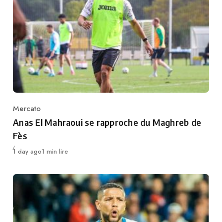
Mercato
Category
Anas El Mahraoui se rapproche du Maghreb de
Fès
Publié
1 day ago
1 min lire