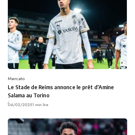
Mercato
Category
Le Stade de Reims annonce le prêt d’Amine
Salama au Torino
Publié
04/02/2025
1 min lire