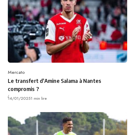
Mercato
Category
Le transfert d’Amine Salama à Nantes
compromis ?
Publié
14/01/2025
1 min lire