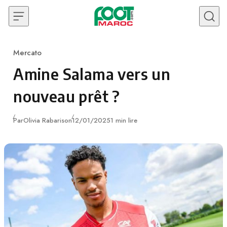
Skip to content
Mercato
Category
Amine Salama vers un
nouveau prêt ?
Publié
Par
Olivia Rabarison
12/01/2025
1 min lire