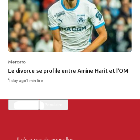
Mercato
Category
Le divorce se profile entre Amine Harit et l’OM
Publié
1 day ago
1 min lire
En vedette
Populaire
Il n'y a pas de nouvelles.