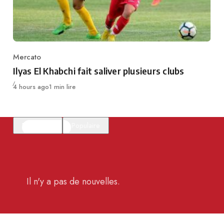
Mercato
Category
Ilyas El Khabchi fait saliver plusieurs clubs
Publié
4 hours ago
1 min lire
En vedette
Populaire
Il n'y a pas de nouvelles.