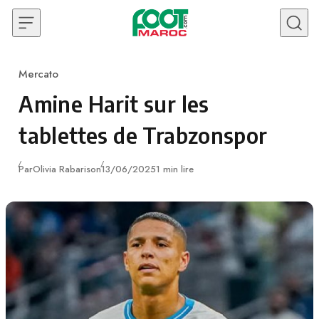
Skip to content
Mercato
Category
Amine Harit sur les
tablettes de Trabzonspor
Publié
Par
Olivia Rabarison
13/06/2025
1 min lire