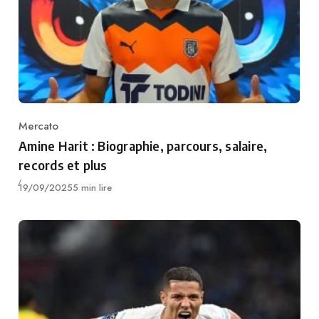
Mercato
Category
Amine Harit : Biographie, parcours, salaire,
records et plus
Publié
19/09/2025
5 min lire