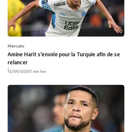
Mercato
Category
Amine Harit s’envole pour la Turquie afin de se
relancer
Publié
13/09/2025
1 min lire