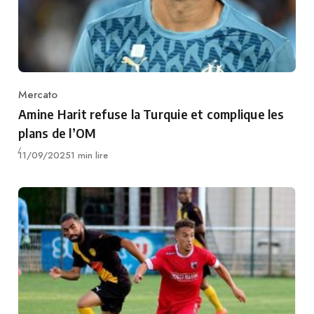
Mercato
Category
Amine Harit refuse la Turquie et complique les
plans de l’OM
Publié
11/09/2025
1 min lire