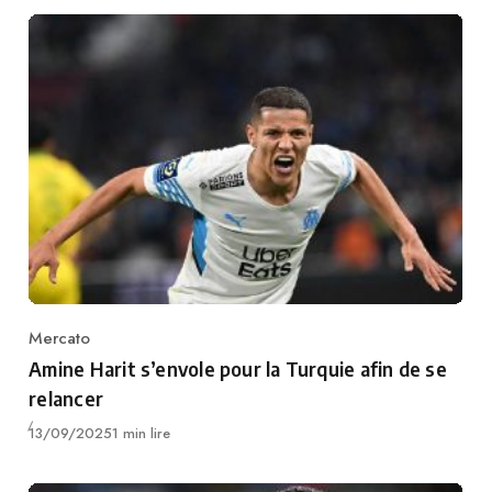
Mercato
Category
Amine Harit s’envole pour la Turquie afin de se
relancer
Publié
13/09/2025
1 min lire