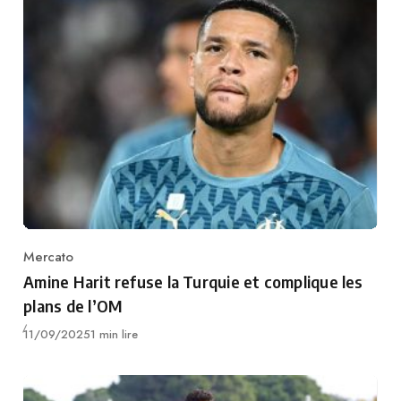
Mercato
Category
Amine Harit refuse la Turquie et complique les
plans de l’OM
Publié
11/09/2025
1 min lire