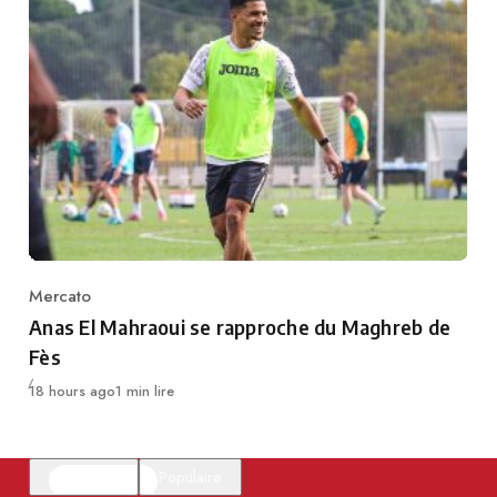
Mercato
Category
Anas El Mahraoui se rapproche du Maghreb de
Fès
Publié
18 hours ago
1 min lire
En vedette
Populaire