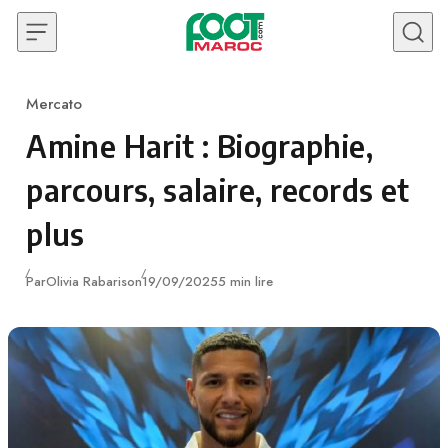
Skip to content
Mercato
Category
Amine Harit : Biographie,
parcours, salaire, records et
plus
Publié
Par
Olivia Rabarison
19/09/2025
5 min lire