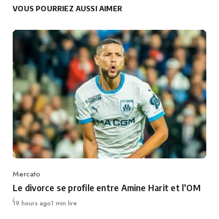
VOUS POURRIEZ AUSSI AIMER
Mercato
Category
Le divorce se profile entre Amine Harit et l’OM
Publié
19 hours ago
1 min lire