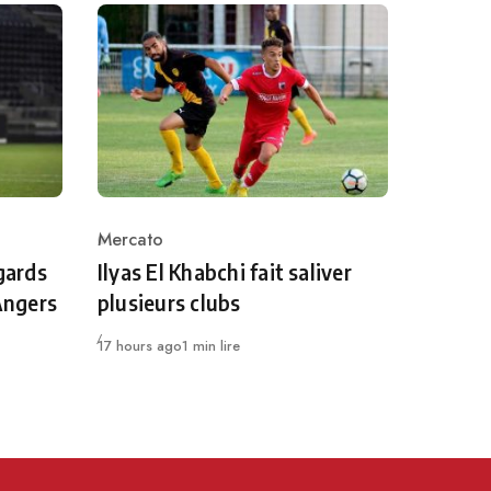
Mercato
Category
gards
Ilyas El Khabchi fait saliver
 Angers
plusieurs clubs
Publié
17 hours ago
1 min lire