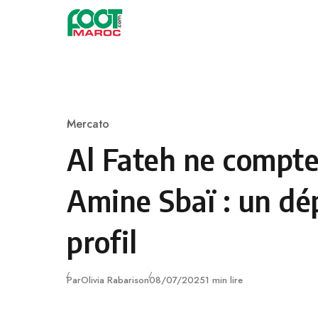
Skip to content
Mercato
Category
Al Fateh ne compte
Amine Sbaï : un dé
profil
Publié
Par
Olivia Rabarison
08/07/2025
1 min lire