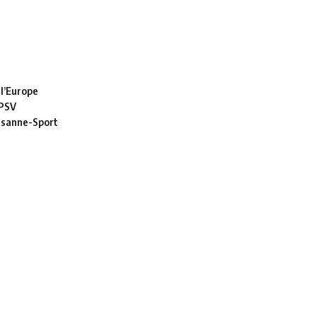
 l’Europe
 PSV
usanne-Sport