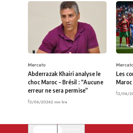
Mercato
Mercat
Category
Catego
Abderrazak Khairi analyse le
Les co
choc Maroc – Brésil : “Aucune
Maroc 
erreur ne sera permise”
Publié
12/06/2
Publié
13/06/2026
2 min lire
En vedette
Populaire