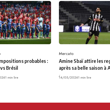
o
Mercato
ry
Category
mpositions probables :
Amine Sbaï attire les re
vs Brésil
après sa belle saison à
Publié
026
1 min lire
14/05/2026
1 min lire