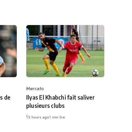
Mercato
Category
s de
Ilyas El Khabchi fait saliver
plusieurs clubs
Publié
15 hours ago
1 min lire