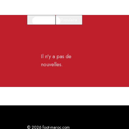
En vedette
Populaire
Il n'y a pas de
nouvelles.
© 2026 foot-maroc.com