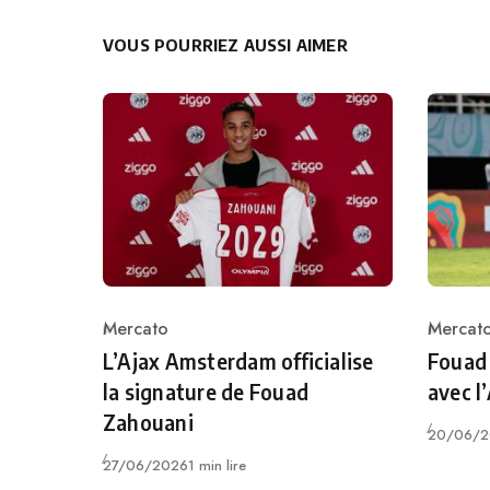
VOUS POURRIEZ AUSSI AIMER
Mercato
Mercat
Category
Catego
L’Ajax Amsterdam officialise
Fouad
la signature de Fouad
avec l
Zahouani
Publié
20/06/2
Publié
27/06/2026
1 min lire