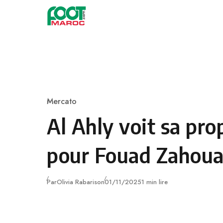
Skip to content
Mercato
Category
Al Ahly voit sa pro
pour Fouad Zahoua
Publié
Par
Olivia Rabarison
01/11/2025
1 min lire