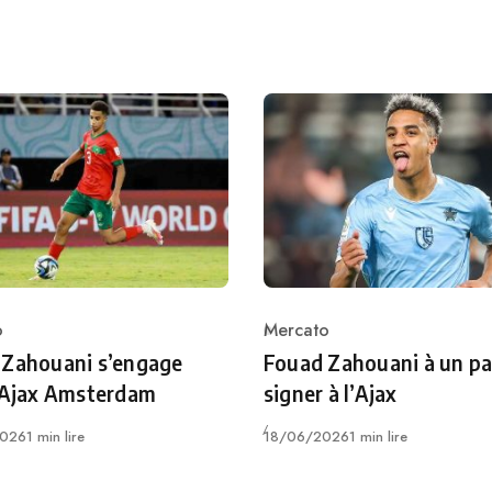
o
Mercato
ry
Category
 Zahouani s’engage
Fouad Zahouani à un pa
’Ajax Amsterdam
signer à l’Ajax
Publié
026
1 min lire
18/06/2026
1 min lire