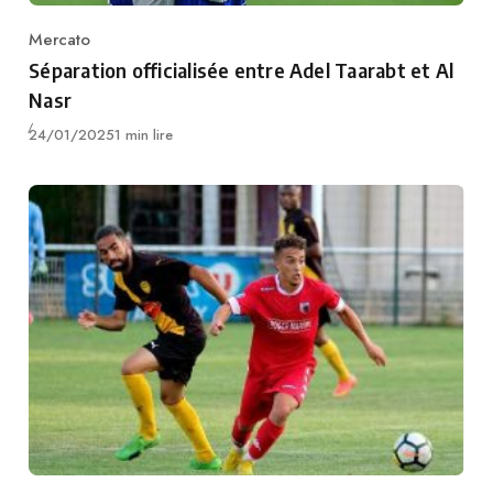
Mercato
Category
Séparation officialisée entre Adel Taarabt et Al
Nasr
Publié
24/01/2025
1 min lire