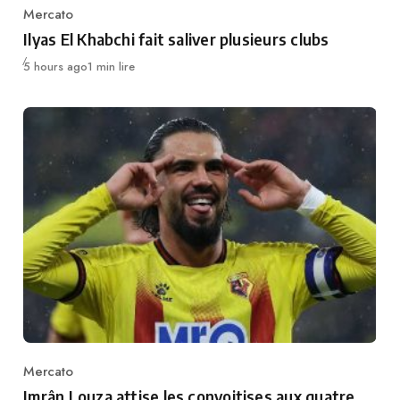
Mercato
Category
Ilyas El Khabchi fait saliver plusieurs clubs
Publié
5 hours ago
1 min lire
Mercato
Category
Imrân Louza attise les convoitises aux quatre