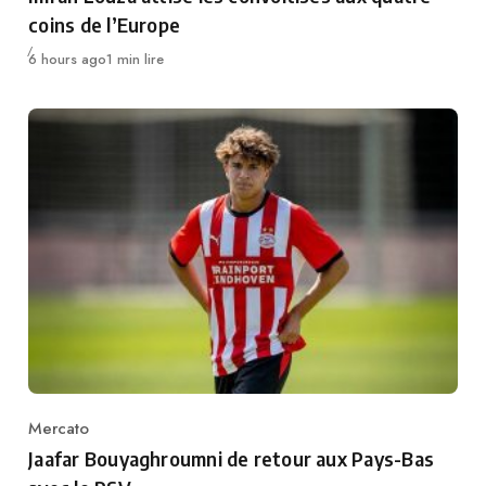
coins de l’Europe
Publié
6 hours ago
1 min lire
Mercato
Category
Jaafar Bouyaghroumni de retour aux Pays-Bas