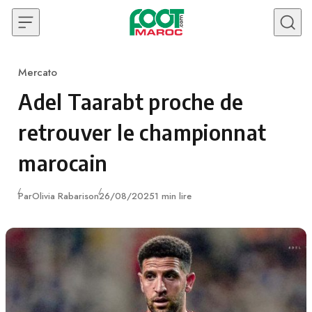
Skip to content
Mercato
Category
Adel Taarabt proche de
retrouver le championnat
marocain
Publié
Par
Olivia Rabarison
26/08/2025
1 min lire