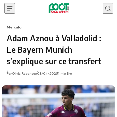
Skip to content
Mercato
Category
Adam Aznou à Valladolid :
Le Bayern Munich
s’explique sur ce transfert
Publié
Par
Olivia Rabarison
03/04/2025
1 min lire