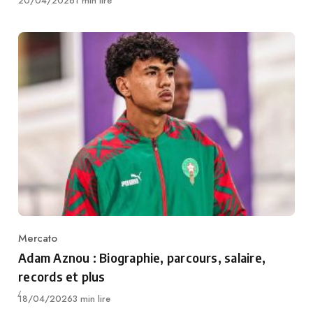
20/04/2026
1 min lire
Mercato
Category
Adam Aznou : Biographie, parcours, salaire,
records et plus
Publié
18/04/2026
3 min lire