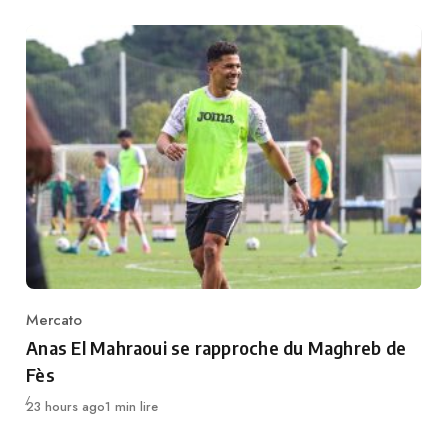
Mercato
Category
Anas El Mahraoui se rapproche du Maghreb de
Fès
Publié
23 hours ago
1 min lire