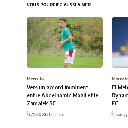
VOUS POURRIEZ AUSSI AIMER
Mercato
Mercat
Category
Catego
Vers un accord imminent
El Meh
entre Abdelhamid Maali et le
Dynam
Zamalek SC
FC
Publié
Publié
18/07/2025
1 min lire
1 hour a