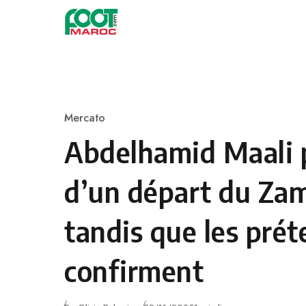
Skip to content
Mercato
Category
Abdelhamid Maali 
d’un départ du Za
tandis que les pré
confirment