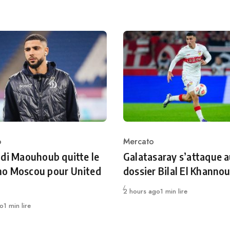
o
Mercato
ry
Category
di Maouhoub quitte le
Galatasaray s’attaque 
o Moscou pour United
dossier Bilal El Khanno
Publié
2 hours ago
1 min lire
go
1 min lire