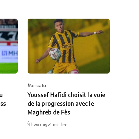
Mercato
Category
au
Youssef Hafidi choisit la voie
uss
de la progression avec le
Maghreb de Fès
Publié
4 hours ago
1 min lire