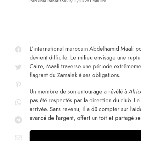
Publié
Par
Olivia Rabarison
29/11/2025
1 min lire
L’international marocain
Abdelhamid Maali
pou
devient difficile. Le milieu envisage une ruptu
Caire, Maali traverse une période extrêmeme
flagrant du Zamalek à ses obligations.
Un membre de son entourage
a révélé à
Afric
pas été respectés par la direction du club. L
arrivée. Sans revenu, il a dû compter sur l’a
avancé de l’argent, offert un toit et partagé s