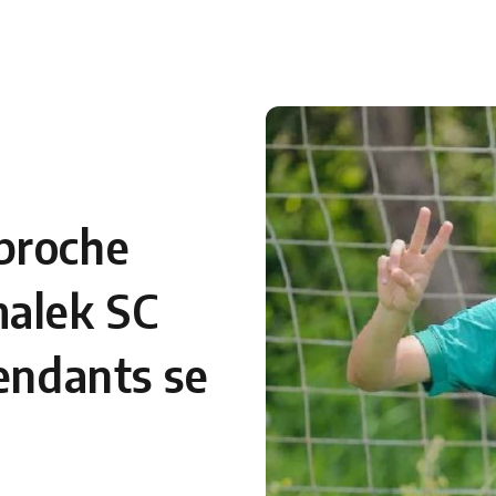
proche
malek SC
tendants se