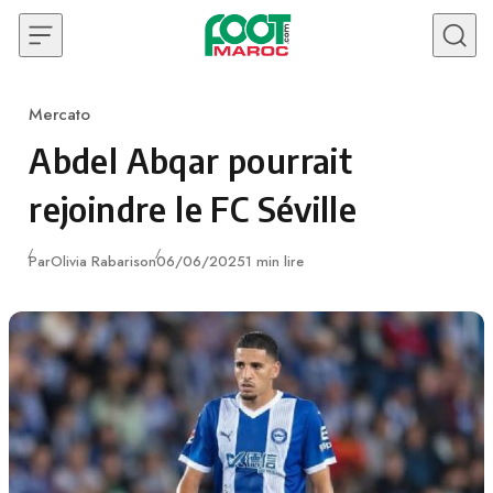
Skip to content
Mercato
Category
Abdel Abqar pourrait
rejoindre le FC Séville
Publié
Par
Olivia Rabarison
06/06/2025
1 min lire