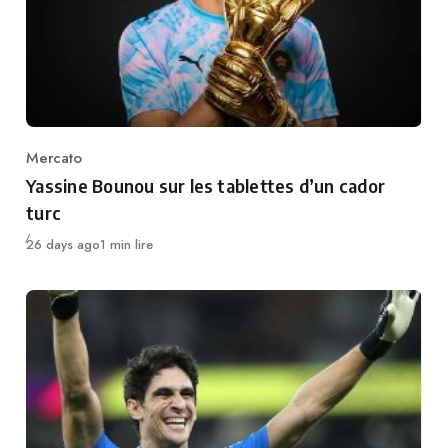
Mercato
Category
Yassine Bounou sur les tablettes d’un cador
turc
Publié
26 days ago
1 min lire