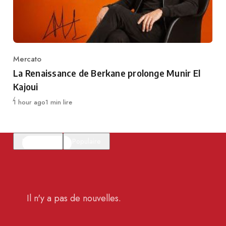
Mercato
Category
La Renaissance de Berkane prolonge Munir El
Kajoui
Publié
1 hour ago
1 min lire
En vedette
Populaire
Il n'y a pas de nouvelles.