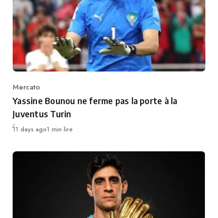
Mercato
Category
Yassine Bounou ne ferme pas la porte à la
Juventus Turin
Publié
11 days ago
1 min lire