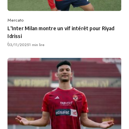
Mercato
Category
L’Inter Milan montre un vif intérêt pour Riyad
Idrissi
Publié
03/11/2025
1 min lire