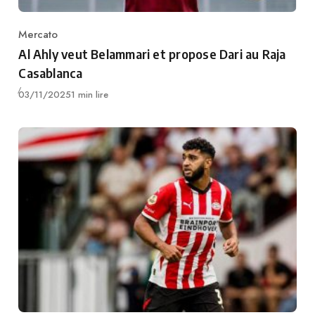
Mercato
Category
Al Ahly veut Belammari et propose Dari au Raja
Casablanca
Publié
03/11/2025
1 min lire