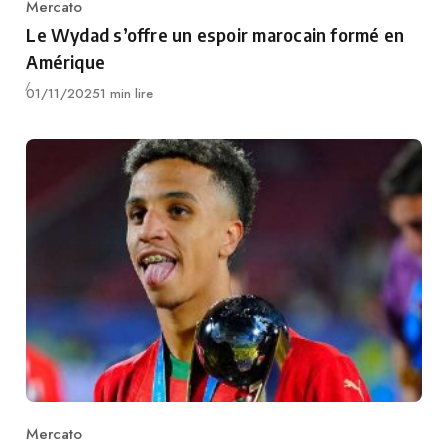
Mercato
Category
Le Wydad s’offre un espoir marocain formé en
Amérique
Publié
01/11/2025
1 min lire
Mercato
Category