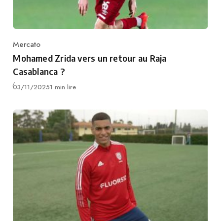
Mercato
Category
Mohamed Zrida vers un retour au Raja
Casablanca ?
Publié
03/11/2025
1 min lire