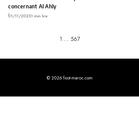
concernant Al Ahly
Publié
01/11/2025
1 min lire
Retour à la page précédente
1
…
5
6
7
© 2026 foot-maroc.com