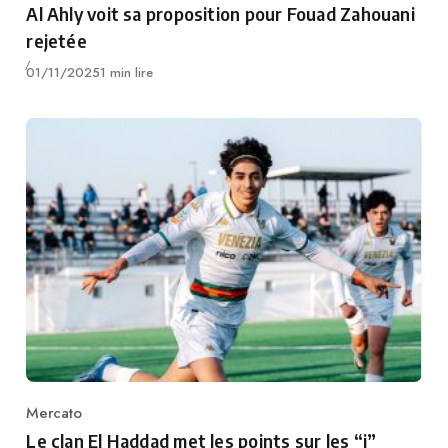
Al Ahly voit sa proposition pour Fouad Zahouani
rejetée
Publié
01/11/2025
1 min lire
Mercato
Category
Le clan El Haddad met les points sur les “i”