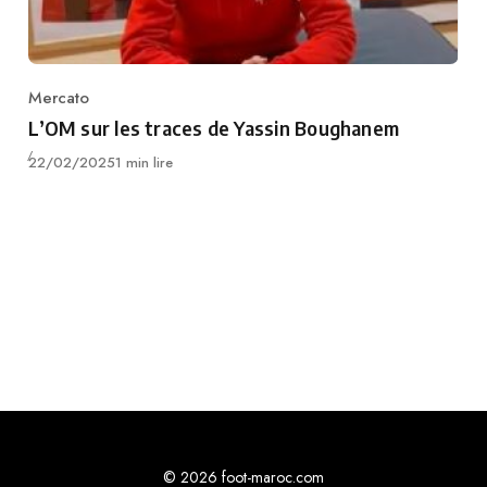
Mercato
Category
L’OM sur les traces de Yassin Boughanem
Publié
22/02/2025
1 min lire
© 2026 foot-maroc.com