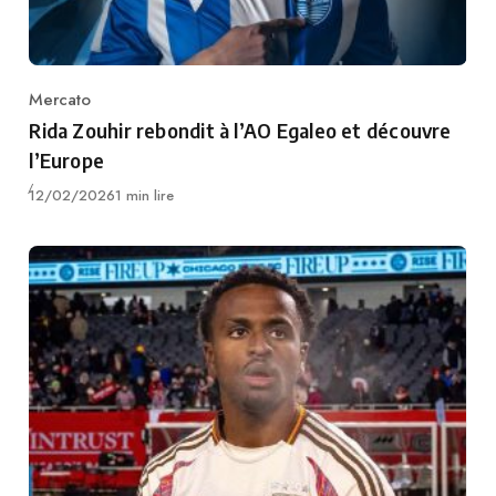
Mercato
Category
Rida Zouhir rebondit à l’AO Egaleo et découvre
l’Europe
Publié
12/02/2026
1 min lire